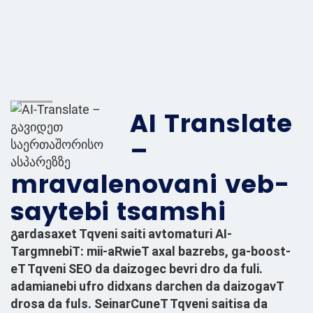
AI Translate
–
mravalenovani veb-
saytebi tsamshi
გardasaxet Tqveni saiti avtomaturi AI-
TargmnebiT: mii-aRwieT axal bazrebs, ga-boost-
eT Tqveni SEO da daizogec bevri dro da fuli.
adamianebi ufro didxans darchen da daizogavT
drosa da fuls. SeinarCuneT Tqveni saitisa da