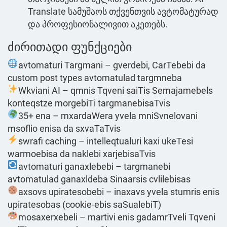
Translate სამუშაოს თქვენთვის ავტომატურად
და პროფესიონალივით აკეთებს.
ძირითადი ფუნქციები
avtomaturi Targmani – gverdebi, CarTebebi da
custom post types avtomatulad targmneba
Wkviani AI – qmnis Tqveni saiTis Semajamebels
konteqstze morgebiTi targmanebisaTvis
35+ ena – mxardaWera yvela mniSvnelovani
msoflio enisa da sxvaTaTvis
swrafi caching – intelleqtualuri kaxi ukeTesi
warmoebisa da naklebi xarjebisaTvis
avtomaturi ganaxlebebi – targmanebi
avtomatulad ganaxldeba Sinaarsis cvlilebisas
axsovs upiratesobebi – inaxavs yvela stumris enis
upiratesobas (cookie-ebis saSualebiT)
mosaxerxebeli – martivi enis gadamrTveli Tqveni