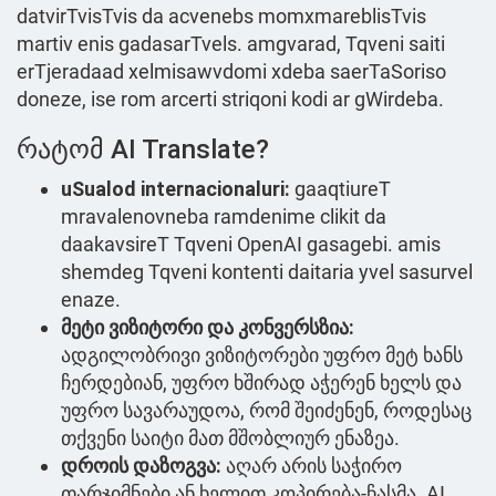
datvirTvisTvis da acvenebs momxmareblisTvis
martiv enis gadasarTvels. amgvarad, Tqveni saiti
erTjeradaad xelmisawvdomi xdeba saerTaSoriso
doneze, ise rom arcerti striqoni kodi ar gWirdeba.
რატომ AI Translate?
uSualod internacionaluri:
gaaqtiureT
mravalenovneba ramdenime clikit da
daakavsireT Tqveni OpenAI gasagebi. amis
shemdeg Tqveni kontenti daitaria yvel sasurvel
enaze.
მეტი ვიზიტორი და კონვერსზია:
ადგილობრივი ვიზიტორები უფრო მეტ ხანს
ჩერდებიან, უფრო ხშირად აჭერენ ხელს და
უფრო სავარაუდოა, რომ შეიძენენ, როდესაც
თქვენი საიტი მათ მშობლიურ ენაზეა.
დროის დაზოგვა:
აღარ არის საჭირო
თარჯიმნები ან ხელით კოპირება-ჩასმა. AI