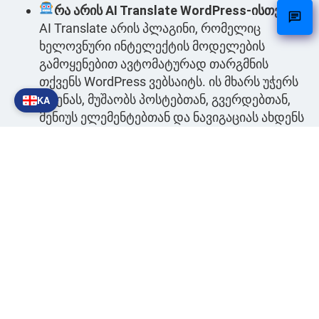
რა არის AI Translate WordPress-ისთვის?
AI Translate არის პლაგინი, რომელიც
ხელოვნური ინტელექტის მოდელების
გამოყენებით ავტომატურად თარგმნის
თქვენს WordPress ვებსაიტს. ის მხარს უჭერს
21 ენას, მუშაობს პოსტებთან, გვერდებთან,
KA
მენიუს ელემენტებთან და ნავიგაციას ახდენს
ჭკვიანი ქეშირების მეშვეობით.
როგორ დავაყენო AI Translate?
გადადით
თქვენს WordPress სამართავ პანელში „AI
Translate“-ზე, შეიყვანეთ თქვენი API-ის URL
და გასაღები, აირჩიეთ სასურველი AI
მოდელი და მიუთითეთ, რომელი ენები უნდა
იყოს ხელმისაწვდომი და ავტომატურად
ამოსանობი.
როგორ აუმჯობესებს ეს პლაგინი ჩემს
მრავალენოვან SEO-ს?
პლაგინი ასევე
თარგმნის მეტამონაცემებს, როგორიცაა URL-