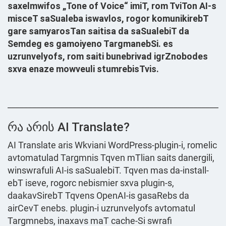
saxelmwifos „Tone of Voice“ imiT, rom TviTon AI-s
misceT saSualeba iswavlos, rogor komunikirebT
gare samyarosTan saitisa da saSualebiT da
Semdeg es gamoiyeno TargmanebSi. es
uzrunvelyofs, rom saiti bunebrivad igrZnobodes
sxva enaze mowveuli stumrebisTvis.
______________________________________________________
რა არის AI Translate?
AI Translate aris Wkviani WordPress-plugin-i, romelic
avtomatulad Targmnis Tqven mTlian saits danergili,
winswrafuli AI-is saSualebiT. Tqven mas da-install-
ebT iseve, rogorc nebismier sxva plugin-s,
daakavSirebT Tqvens OpenAI-is gasaRebs da
airCevT enebs. plugin-i uzrunvelyofs avtomatul
Targmnebs, inaxavs maT cache-Si swrafi