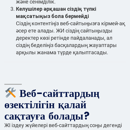
және сенімділік.
Келушілер әрқашан сіздің түпкі
мақсатыңыз бола бермейді
Сіздің контентіңіз веб-сайтыңызға кірмей-ақ
әсер ете алады. ЖИ сіздің сайтыңызды
деректер көзі ретінде пайдаланады, ал
сіздің беделіңіз басқалардың жауаптары
арқылы жанама түрде қалыптасады.
Веб-сайттардың
өзектілігін қалай
сақтауға болады?
ЖІ іздеу жүйелері веб-сайттардың соңы дегенді