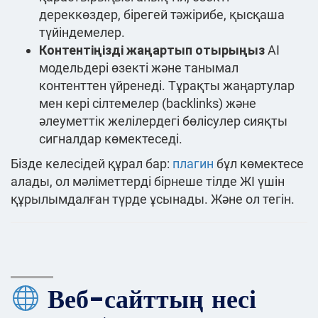
дереккөздер, бірегей тәжірибе, қысқаша
түйіндемелер.
Контентіңізді жаңартып отырыңыз
AI
модельдері өзекті және танымал
контенттен үйренеді. Тұрақты жаңартулар
мен кері сілтемелер (backlinks) және
әлеуметтік желілердегі бөлісулер сияқты
сигналдар көмектеседі.
Бізде келесідей құрал бар:
плагин
бұл көмектесе
алады, ол мәліметтерді бірнеше тілде ЖІ үшін
құрылымдалған түрде ұсынады. Және ол тегін.
Веб-сайттың несі