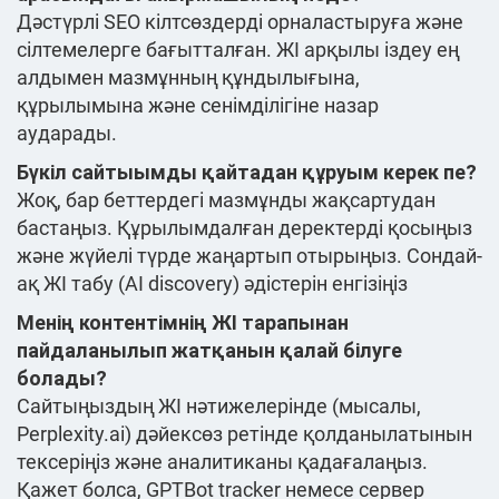
Дәстүрлі SEO кілтсөздерді орналастыруға және
сілтемелерге бағытталған. ЖІ арқылы іздеу ең
алдымен мазмұнның құндылығына,
құрылымына және сенімділігіне назар
аударады.
Бүкіл сайтыымды қайтадан құруым керек пе?
Жоқ, бар беттердегі мазмұнды жақсартудан
бастаңыз. Құрылымдалған деректерді қосыңыз
және жүйелі түрде жаңартып отырыңыз. Сондай-
ақ ЖІ табу (AI discovery) әдістерін енгізіңіз
Менің контентімнің ЖІ тарапынан
пайдаланылып жатқанын қалай білуге
болады?
Сайтыңыздың ЖІ нәтижелерінде (мысалы,
Perplexity.ai) дәйексөз ретінде қолданылатынын
тексеріңіз және аналитиканы қадағалаңыз.
Қажет болса, GPTBot tracker немесе сервер