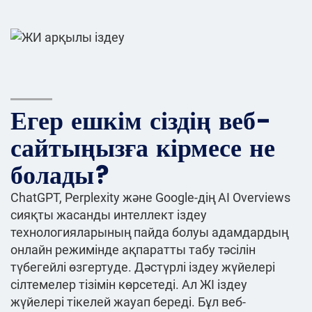
Егер ешкім сіздің веб-
сайтыңызға кірмесе не
болады?
ChatGPT, Perplexity және Google-дің AI Overviews
сияқты жасанды интеллект іздеу
технологияларының пайда болуы адамдардың
онлайн режимінде ақпаратты табу тәсілін
түбегейлі өзгертуде. Дәстүрлі іздеу жүйелері
сілтемелер тізімін көрсетеді. Ал ЖІ іздеу
жүйелері тікелей жауап береді. Бұл веб-