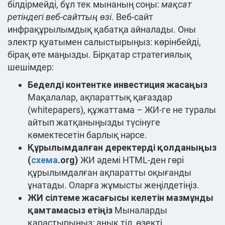
білдірмейді, бұл тек мынаның соңы:
мақсат
ретіндегі веб-сайттың өзі
. Веб-сайт
инфрақұрылымдық қабатқа айналады. Оны
электр қуатымен салыстырыңыз: көрінбейді,
бірақ өте маңызды. Бірқатар стратегиялық
шешімдер:
Беделді контентке инвестиция жасаңыз
Мақалалар, ақпараттық қағаздар
(whitepapers), құжаттама – ЖИ-ге не туралы
айтып жатқаныңызды түсінуге
көмектесетін барлық нәрсе.
Құрылымдалған деректерді қолданыңыз
(
схема
.org)
ЖИ әдемі HTML-ден гөрі
құрылымдалған ақпаратты оқығанды
ұнатады. Оларға жұмысты жеңілдетіңіз.
ЖИ сілтеме жасағысы келетін мазмұнды
қамтамасыз етіңіз
Мыналарды
қарастырыңыз: анық тіл, өзекті