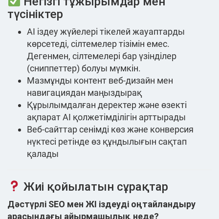
Негізгі тұжырымдар мен
түсініктер
AI іздеу жүйелері тікелей жауаптарды
көрсетеді, сілтемелер тізімін емес.
Дегенмен, сілтемелері бар үзінділер
(сниппеттер) болуы мүмкін.
Мазмұнды контент веб-дизайн мен
навигациядан маңыздырақ
Құрылымдалған деректер және өзекті
ақпарат AI қолжетімділігін арттырады
Веб-сайттар сенімді көз және конверсия
нүктесі ретінде өз құндылығын сақтап
қалады
Жиі қойылатын сұрақтар
Дәстүрлі SEO мен ЖІ іздеуді оңтайландыру
арасындағы айырмашылық неде?