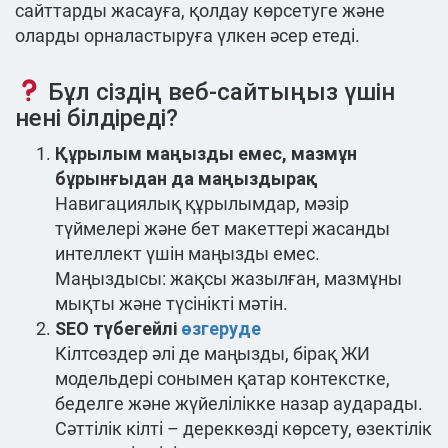
сайттарды жасауға, қолдау көрсетуге және
оларды орналастыруға үлкен әсер етеді.
Бұл сіздің веб-сайтыңыз үшін
нені білдіреді?
Құрылым маңызды емес, мазмұн
бұрынғыдан да маңыздырақ
Навигациялық құрылымдар, мәзір
түймелері және бет макеттері жасанды
интеллект үшін маңызды емес.
Маңыздысы: жақсы жазылған, мазмұны
мықты және түсінікті мәтін.
SEO түбегейлі
өзгеруде
Кілтсөздер әлі де маңызды, бірақ ЖИ
модельдері сонымен қатар контекстке,
беделге және жүйелілікке назар аударады.
Сәттілік кілті – дереккөзді көрсету, өзектілік