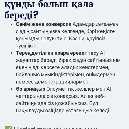
құнды болып қала
береді?
Сенім және конверсия
Адамдар
дегенмен
сіздің сайтыңызға келгенде, бәрі көңілге
қонымды болуы тиіс. Кәсіби, қауіпсіз,
түсінікті.
Тереңдетілген өзара әрекеттесу
AI
жауаптар береді, бірақ сіздің сайтыңыз кім
екеніңізді көрсете алады: кейстермен,
байланыс мүмкіндіктерімен, өнімдермен
немесе демонстрациялармен.
Өз арнаңыз
Әлеуметтік желілер мен AI
чаттарында сіз қонақсыз. Ал өз веб-
сайтыңызда сіз қожайынсыз. Бұл
бақылауды өзіңізде ұстағыңыз келеді.