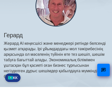
Герард
Жерард AI кеңесшісі және менеджері ретінде белсенді
қызмет атқарады. Ірі ұйымдардағы мол тәжірибесінің
арқасында ол мәселенің түйінін өте тез шешіп, шешім
табуға бағыттай алады. Экономикалық білімімен
ұштасқан бұл қасиеті оған бизнес тұрғысынан
негізделген дұрыс шешімдер қабылдауға мүмкіндік
береді.
KK