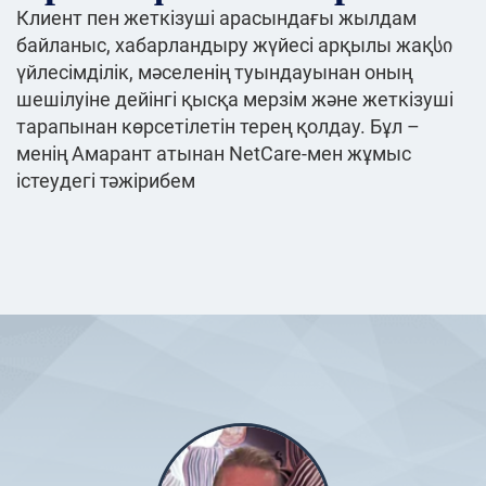
Клиент пен жеткізуші арасындағы жылдам
байланыс, хабарландыру жүйесі арқылы жақსი
үйлесімділік, мәселенің туындауынан оның
шешілуіне дейінгі қысқа мерзім және жеткізуші
тарапынан көрсетілетін терең қолдау. Бұл –
менің Амарант атынан NetCare-мен жұмыс
істеудегі тәжірибем