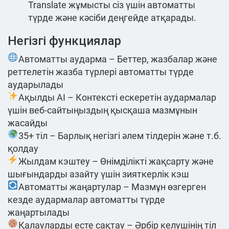
Translate жұмысты сіз үшін автоматты
түрде және кәсіби деңгейде атқарады.
Негізгі функциялар
Автоматты аударма – Беттер, жазбалар және
реттелетін жазба түрлері автоматты түрде
аударылады
Ақылды AI – Контексті ескеретін аудармалар
үшін веб-сайтыңыздың қысқаша мазмұнын
жасайды
35+ тіл – Барлық негізгі әлем тілдерін және т.б.
қолдау
Жылдам кэштеу – Өнімділікті жақсарту және
шығындарды азайту үшін зияткерлік кэш
Автоматты жаңартулар – Мазмұн өзгерген
кезде аудармалар автоматты түрде
жаңартылады
Қалауларды есте сақтау – Әрбір келушінің тіл