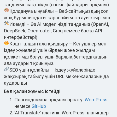
таңдауын сақтайды (cookie файлдары арқылы)
Қолдануға ыңғайлы – Веб-сайтыңыздың сол
жақ бұрышындағы қарапайым тіл ауыстырғыш
Икемді – Өз AI моделіңізді таңдаңыз (OpenAI,
DeepSeek, Openrouter, Groq немесе басқа API
интерфейстері)
Кэшті алдын ала қыздыру – Келушілер мен
іздеу жүйелері үшін бірден және жылдам
қолжетімді болуы үшін барлық беттерді алдын
ала аударып қойыңыз.
SEO үшін қолайлы – Іздеу жүйелерінде
жақсырақ табылу үшін URL мекенжайларын да
аударыды
Бұл қалай жұмыс істейді
Плагинді мына арқылы орнату:
WordPress
немесе
GitHub
'AI Translate' плагинін WordPress плагиндер