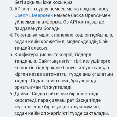
беті арқылы іске қосыңыз
API кілтін сұрау немесе мына арқылы қосу:
OpenAI
,
Deepseek
немесе басқа OpenAI-мен
үйлесімді платформа. Өз API кілтіңізді де
пайдалануға болады.
Токенді әкімшілік панеліне көшіріп қойыңыз,
содан кейін қолжетімді модельдердің бірін
таңдай аласыз.
Конфигурацияны тексеріп, тілдерді
таңдаңыз. Сайттың негізгі тілі, келушілерге
көрінетін тілдер және бонус: келуші сайتقа
кірген кезде автоматты түрде анықталатын
тілдер. Содан кейін оның браузерінде
орнатылған тіл жүктеледі.
Дайын! Сіздің сайтыңыз бірнеше тілді
көрсетеді, парақ алғаш рет басқа тілде
жүктелгенде біраз уақыт алуы мүмкін,
содан кейін ол жергілікті түрде сақталады.