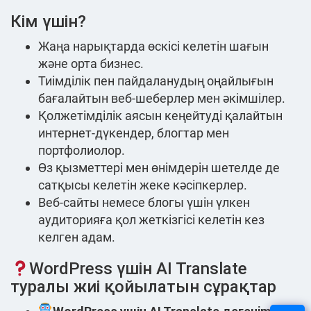
Кім үшін?
Жаңа нарықтарда өскісі келетін шағын
және орта бизнес.
Тиімділік пен пайдаланудың оңайлығын
бағалайтын веб-шеберлер мен әкімшілер.
Қолжетімділік аясын кеңейтуді қалайтын
интернет-дүкендер, блогтар мен
портфолиолор.
Өз қызметтері мен өнімдерін шетелде де
сатқысы келетін жеке кәсіпкерлер.
Веб-сайты немесе блогы үшін үлкен
аудиторияға қол жеткізгісі келетін кез
келген адам.
WordPress үшін AI Translate
туралы жиі қойылатын сұрақтар