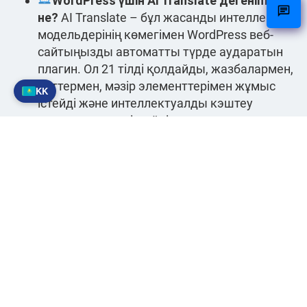
WordPress үшін AI Translate дегенimiz
не?
AI Translate – бұл жасанды интеллект
модельдерінің көмегімен WordPress веб-
сайтыңызды автоматты түрде аударатын
плагин. Ол 21 тілді қолдайды, жазбалармен,
беттермен, мәзір элементтерімен жұмыс
KK
істейді және интеллектуалды кэштеу
арқылы жұмыс істейді.
AI Translate қалай бапталады?
WordPress басқару панелінде «AI Translate»
бөліміне өтіп, API URL мекенжайы мен
кілтіңізді енгізіңіз, қажетті AI моделін
таңдаңыз және қандай тілдердің қолжетімді
әрі автоматты түрде анықталатынын
көрсетіңіз.
Бұл плагин менің көптілді SEO
көрсеткіштерімді қалай жақсартады?
Плагин сонымен қатар URL мекенжайлары,