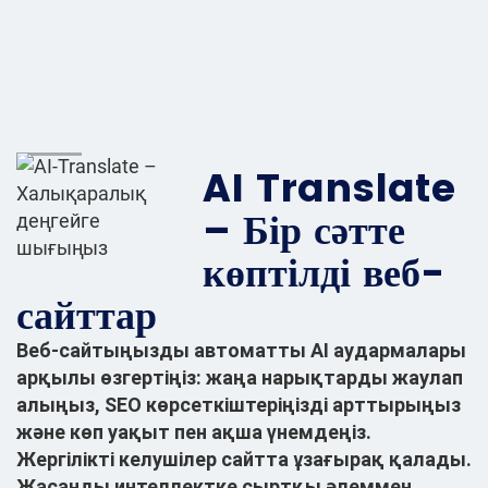
AI Translate
– Бір сәтте
көптілді веб-
сайттар
Веб-сайтыңызды автоматты AI аудармалары
арқылы өзгертіңіз: жаңа нарықтарды жаулап
алыңыз, SEO көрсеткіштеріңізді арттырыңыз
және көп уақыт пен ақша үнемдеңіз.
Жергілікті келушілер сайтта ұзағырақ қалады.
Жасанды интеллектке сыртқы әлеммен