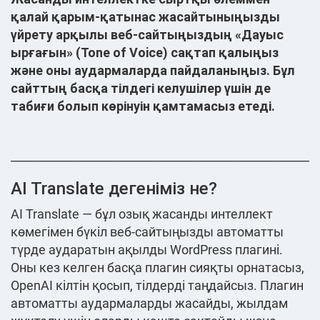
қалай қарым-қатынас жасайтыныңызды
үйрету арқылы веб-сайтыңыздың «Дауыс
ырғағын» (Tone of Voice) сақтап қалыңыз
және оны аудармаларда пайдаланыңыз. Бұл
сайттың басқа тілдегі келушілер үшін де
табиғи болып көрінуін қамтамасыз етеді.
______________________________________________________
AI Translate дегеніміз не?
AI Translate — бұл озық жасанды интеллект
көмегімен бүкіл веб-сайтыңызды автоматты
түрде аударатын ақылды WordPress плагині.
Оны кез келген басқа плагин сияқты орнатасыз,
OpenAI кілтін қосып, тілдерді таңдайсыз. Плагин
автоматты аудармаларды жасайды, жылдам