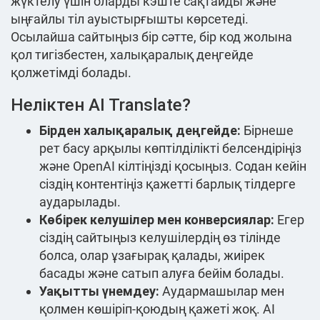
жүктелу үшін оларды кэште сақтайды және
ыңғайлы тіл ауыстырғышты көрсетеді.
Осылайша сайтыңыз бір сәтте, бір код жолына
қол тигізбестен, халықаралық деңгейде
қолжетімді болады.
Неліктен AI Translate?
Бірден халықаралық деңгейде:
Бірнеше
рет басу арқылы көптілділікті белсендіріңіз
және OpenAI кілтіңізді қосыңыз. Содан кейін
сіздің контентіңіз қажетті барлық тілдерге
аударылады.
Көбірек келушілер мен конверсиялар:
Егер
сіздің сайтыңыз келушілердің өз тілінде
болса, олар ұзағырақ қалады, жиірек
басады және сатып алуға бейім болады.
Уақытты үнемдеу:
Аудармашылар мен
қолмен көшіріп-қоюдың қажеті жоқ. AI