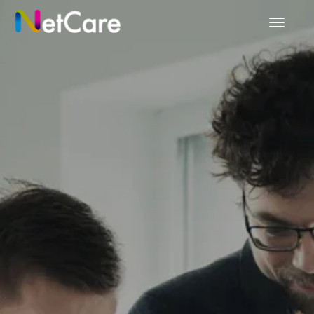
탐
색
메
뉴
전
환