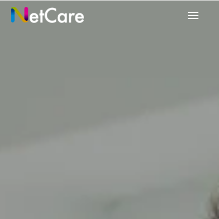
탐
색
메
뉴
전
환