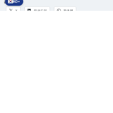
KO
▼
공유하기:
X
링크드인
왓츠앱
관련 글
디지털 트윈. AI를 접목한 IT
2025년 주요 AI 트렌드
전략
생성형 AI의 최신 동향