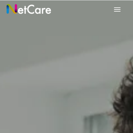
탐
색
메
뉴
전
환