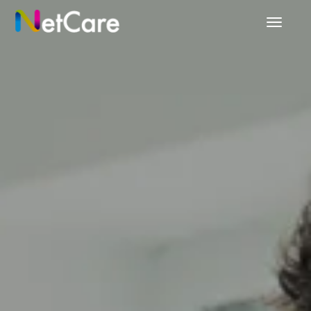
탐
색
메
뉴
전
환