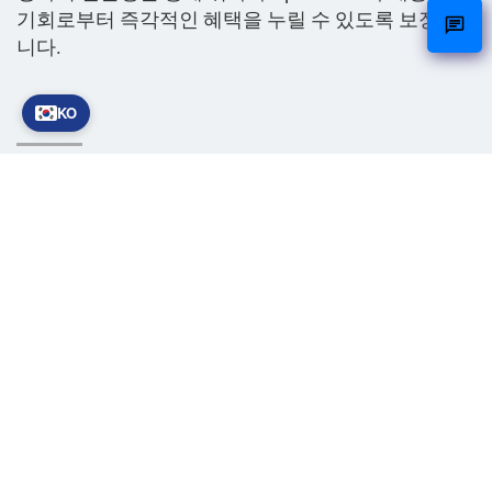
기회로부터 즉각적인 혜택을 누릴 수 있도록 보장합
니다.
KO
결론
OpenAI O3는 AI 기술의 새로운 이정표를 제시합니다.
고객 경험 개선, 프로세스 간소화, 새로운 인사이트 도
출 등 그 가능성은 무궁무진합니다. OpenAI O3가 어
떻게 귀사의 비즈니스를 강화할 수 있는지 더 알고 싶
으시다면,
문의하기
넷케어(NetCare)에 문의하여 현
대 AI의 강력한 성능을 직접 경험해 보세요.
공유하기:
X
링크드인
왓츠앱