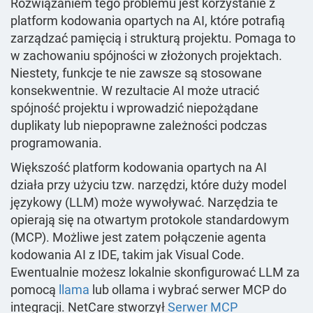
Rozwiązaniem tego problemu jest korzystanie z
platform kodowania opartych na AI, które potrafią
zarządzać pamięcią i strukturą projektu. Pomaga to
w zachowaniu spójności w złożonych projektach.
Niestety, funkcje te nie zawsze są stosowane
konsekwentnie. W rezultacie AI może utracić
spójność projektu i wprowadzić niepożądane
duplikaty lub niepoprawne zależności podczas
programowania.
Większość platform kodowania opartych na AI
działa przy użyciu tzw. narzędzi, które duży model
językowy (LLM) może wywoływać. Narzędzia te
opierają się na otwartym protokole standardowym
(MCP). Możliwe jest zatem połączenie agenta
kodowania AI z IDE, takim jak Visual Code.
Ewentualnie możesz lokalnie skonfigurować LLM za
pomocą
llama
lub ollama i wybrać serwer MCP do
integracji. NetCare stworzył
Serwer MCP