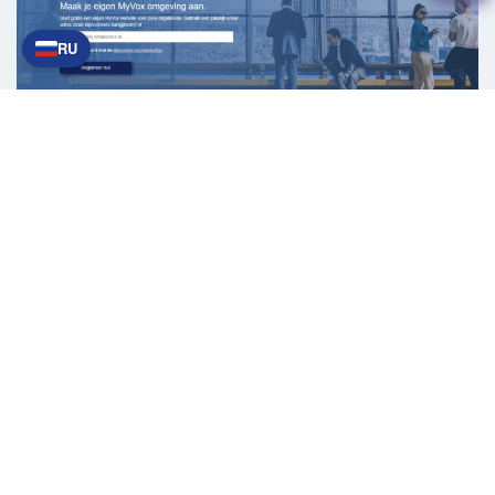
RU
Будущие разработки:
В следующей версии MyVox будет внедрена
функция портала, позволяющая сотрудникам
выполнять ключевые бизнес-процессы. Это
дает возможность извлекать данные из
нескольких приложений и скрывать другие
приложения. Пользователям потребуется всего
одно приложение для выполнения своей работы,
что повышает общую эффективность.
Больше информации: