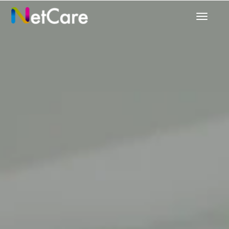
Prepnú
navigác