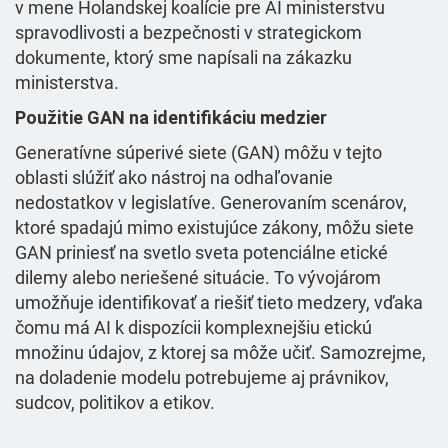
v mene Holandskej koalície pre AI ministerstvu
spravodlivosti a bezpečnosti v strategickom
dokumente, ktorý sme napísali na zákazku
ministerstva.
Použitie GAN na identifikáciu medzier
Generatívne súperivé siete (GAN) môžu v tejto
oblasti slúžiť ako nástroj na odhaľovanie
nedostatkov v legislatíve. Generovaním scenárov,
ktoré spadajú mimo existujúce zákony, môžu siete
GAN priniesť na svetlo sveta potenciálne etické
dilemy alebo neriešené situácie. To vývojárom
umožňuje identifikovať a riešiť tieto medzery, vďaka
čomu má AI k dispozícii komplexnejšiu etickú
množinu údajov, z ktorej sa môže učiť. Samozrejme,
na doladenie modelu potrebujeme aj právnikov,
sudcov, politikov a etikov.