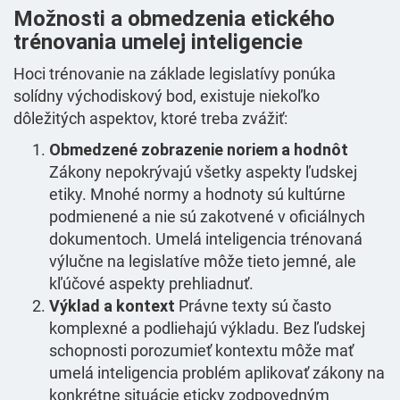
Možnosti a obmedzenia etického
trénovania umelej inteligencie
Hoci trénovanie na základe legislatívy ponúka
solídny východiskový bod, existuje niekoľko
dôležitých aspektov, ktoré treba zvážiť:
Obmedzené zobrazenie noriem a hodnôt
Zákony nepokrývajú všetky aspekty ľudskej
etiky. Mnohé normy a hodnoty sú kultúrne
podmienené a nie sú zakotvené v oficiálnych
dokumentoch. Umelá inteligencia trénovaná
výlučne na legislatíve môže tieto jemné, ale
kľúčové aspekty prehliadnuť.
Výklad a kontext
Právne texty sú často
komplexné a podliehajú výkladu. Bez ľudskej
schopnosti porozumieť kontextu môže mať
umelá inteligencia problém aplikovať zákony na
konkrétne situácie eticky zodpovedným