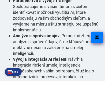
Poradenstvo a vývoj stratégie
:
Spolupracujeme s vaším tímom s cieľom
identifikovať možnosti využitia AI, ktoré
zodpovedajú vašim obchodným cieľom, a
vyvíjame na mieru ušitú stratégiu pre úspešnú
implementáciu.
Analýza a správa údajov
: Pomoc pri zbere,
analýze a správe údajov, čo je kľúčové pre
efektívne riešenia založené na umelej
inteligencii.
Vývoj a integrácia AI riešení
: Návrh a
integrácia riešení umelej inteligencie
prispôsobených vašim potrebám, či už ide o
SK
▼
automatizáciu procesov, interakciu so
zákazníkmi alebo rozhodovanie.
Školenie a podpora
: Aj keď sami školenia
neposkytujeme, pomáhame s ich prípravou v
rámci programu