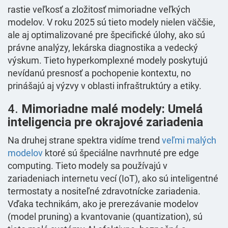
rastie veľkosť a zložitosť mimoriadne veľkých
modelov. V roku 2025 sú tieto modely nielen väčšie,
ale aj optimalizované pre špecifické úlohy, ako sú
právne analýzy, lekárska diagnostika a vedecký
výskum. Tieto hyperkomplexné modely poskytujú
nevídanú presnosť a pochopenie kontextu, no
prinášajú aj výzvy v oblasti infraštruktúry a etiky.
4.
Mimoriadne malé modely: Umelá
inteligencia pre okrajové zariadenia
Na druhej strane spektra vidíme trend
veľmi malých
modelov
ktoré sú špeciálne navrhnuté pre edge
computing. Tieto modely sa používajú v
zariadeniach internetu vecí (IoT), ako sú inteligentné
termostaty a nositeľné zdravotnícke zariadenia.
Vďaka technikám, ako je prerezávanie modelov
(model pruning) a kvantovanie (quantization), sú