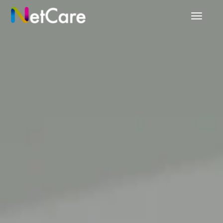
Prepnú
navigác