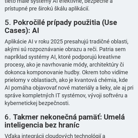
tieto malé systémy AI efektivne, bezpečné a
prístupné pre širokú škálu aplikácií.
5.
Pokročilé prípady použitia (Use
Cases): AI
Aplikácie AI v roku 2025 presahujú tradičné oblasti,
akými sú rozpoznávanie obrazu a reči. Patria sem
napríklad systémy AI, ktoré podporujú kreatívne
procesy, ako je navrhovanie módy, architektúry či
dokonca komponovanie hudby. Okrem toho vidíme
prielomy v oblastiach, ako je kvantová chémia, kde
AI pomáha objavovať nové materiály a lieky, ale aj pri
správe kompletných IT systémov, vývoji softvéru a
kybernetickej bezpečnosti.
6.
Takmer nekonečná pamäť: Umelá
inteligencia bez hraníc
Vďaka integrácii cloudových technológií a