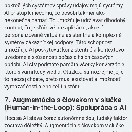
pokročilých systémov správy údajov majú systémy
AI prístup k niečomu, čo pôsobí takmer ako
nekonečná pamäť. To umožňuje udržiavať dlhodobý
kontext, čo je kľúčové pre aplikácie, ako sú
personalizované virtuálne asistentne a komplexné
systémy zákazníckej podpory. Táto schopnosť
umožňuje AI poskytovať konzistentné a kontextovo
uvedomelé skúsenosti počas dlhších časových
období. AI si v podstate pamätá všetky konverzácie,
ktoré s vami kedy viedla. Otázkou samozrejme je, či
to naozaj chcete, preto musí existovať aj možnosť
vymazať časti alebo celú históriu.
7.
Augmentácia s človekom v slučke
(Human-in-the-Loop): Spolupráca s AI
Hoci sa AI stáva čoraz autonómnejšou, ľudský faktor
zostáva dôležitý. Augmentácia s človekom v slučke