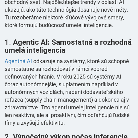
obchodný svet. Najdôležitejšie trendy v oblasti AI
ukazujú, ako táto technológia dosahuje nové méty.
Tu rozoberáme niektoré kľúčové vývojové smery,
ktoré formujú budúcnosť umelej inteligencie.
1.
Agentic AI: Samostatná a rozhodná
umelá inteligencia
Agentná AI
odkazuje na systémy, ktoré sú schopné
samostatne sa rozhodovať v rámci vopred
definovaných hraníc. V roku 2025 sú systémy AI
čoraz autonómnejšie, s uplatnením napríklad v
autonómnych vozidlách, riadení dodávateľského
reťazca (supply chain management) a dokonca aj v
zdravotníctve. Títo agenti umelej inteligencie nie sú
len reaktívni, ale aj proaktívni, čím odľahčujú ľudské
tímy a zvyšujú efektivitu.
2.
Výpočetný výkon počas inferencie