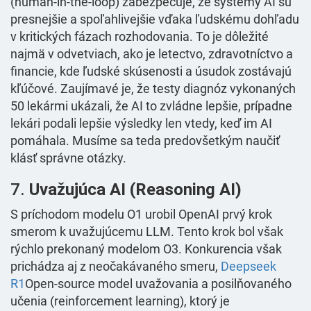
(human-in-the-loop) zabezpečuje, že systémy AI sú
presnejšie a spoľahlivejšie vďaka ľudskému dohľadu
v kritických fázach rozhodovania. To je dôležité
najmä v odvetviach, ako je letectvo, zdravotníctvo a
financie, kde ľudské skúsenosti a úsudok zostávajú
kľúčové. Zaujímavé je, že testy diagnóz vykonaných
50 lekármi ukázali, že AI to zvládne lepšie, prípadne
lekári podali lepšie výsledky len vtedy, keď im AI
pomáhala. Musíme sa teda predovšetkým naučiť
klásť správne otázky.
7.
Uvažujúca AI (Reasoning AI)
S príchodom modelu O1 urobil OpenAI prvý krok
smerom k uvažujúcemu LLM. Tento krok bol však
rýchlo prekonaný modelom O3. Konkurencia však
prichádza aj z neočakávaného smeru,
Deepseek
R1
Open-source model uvažovania a posilňovaného
učenia (reinforcement learning), ktorý je