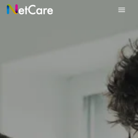
Prepnú
navigác