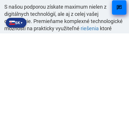
S našou podporou získate maximum nielen z
digitálnych technológií, ale aj z celej vašej
organizácie. Premieňame komplexné technologické
SK
▼
možnosti na prakticky využiteľné
riešenia
ktoré
skutočne pridávajú hodnotu.
Zdieľať:
X
LinkedIn
WhatsApp
Súvisiace články
zavedenie
Vysielanie pracovníkov –
Buďte flexibilní