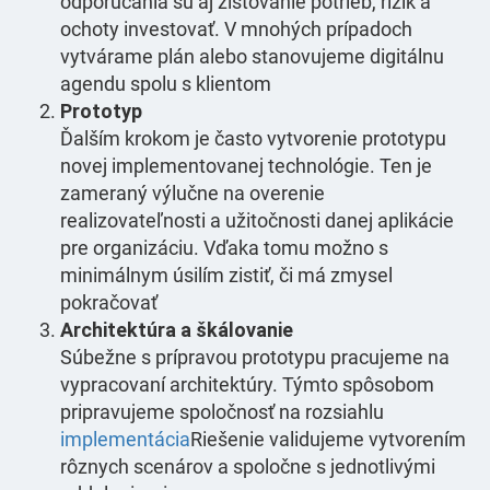
odporúčania sú aj zisťovanie potrieb, rizík a
ochoty investovať. V mnohých prípadoch
vytvárame plán alebo stanovujeme digitálnu
agendu spolu s klientom
Prototyp
Ďalším krokom je často vytvorenie prototypu
novej implementovanej technológie. Ten je
zameraný výlučne na overenie
realizovateľnosti a užitočnosti danej aplikácie
pre organizáciu. Vďaka tomu možno s
minimálnym úsilím zistiť, či má zmysel
pokračovať
Architektúra a škálovanie
Súbežne s prípravou prototypu pracujeme na
vypracovaní architektúry. Týmto spôsobom
pripravujeme spoločnosť na rozsiahlu
implementácia
Riešenie validujeme vytvorením
rôznych scenárov a spoločne s jednotlivými