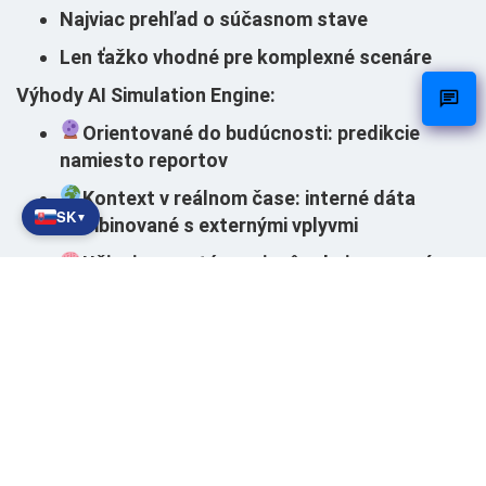
Najviac prehľad o súčasnom stave
Len ťažko vhodné pre komplexné scenáre
Výhody AI Simulation Engine:
Orientované do budúcnosti
: predikcie
namiesto reportov
Kontext v reálnom čase
: interné dáta
SK
▼
kombinované s externými vplyvmi
Učiaci sa systém
: prispôsobuje sa novým
podmienkam
Podpora rozhodovania
: nielen prehľad, ale
aj možnosti konania
Stručne povedané:
BI hovorí, čo sa stalo.
Motor AI Simulation Engine pomáha určiť, čo by
ste mali urobiť práve teraz.