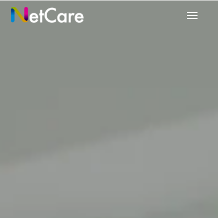
Prepnú
navigác