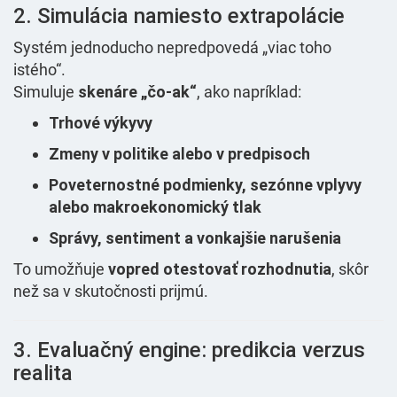
2. Simulácia namiesto extrapolácie
Systém jednoducho nepredpovedá „viac toho
istého“.
Simuluje
skenáre „čo-ak“
, ako napríklad:
Trhové výkyvy
Zmeny v politike alebo v predpisoch
Poveternostné podmienky, sezónne vplyvy
alebo makroekonomický tlak
Správy, sentiment a vonkajšie narušenia
To umožňuje
vopred otestovať rozhodnutia
, skôr
než sa v skutočnosti prijmú.
3. Evaluačný engine: predikcia verzus
realita