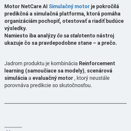
Motor
NetCare AI
Simulačný motor
je pokročilá
predikčná a simulačná platforma, ktorá pomáha
organizáciám
pochopiť, otestovať a riadiť budúce
výsledky
.
Namiesto iba analýzy
čo sa stalo
tento nástroj
ukazuje
čo sa pravdepodobne stane – a prečo
.
Jadrom produktu je kombinácia
Reinforcement
learning (samoučiace sa modely)
,
scenárová
simulácia
a
evaluačný motor
, ktorý neustále
porovnáva predikcie so skutočnosťou.
______________________________________________________