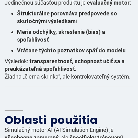
Jedinečnou súčasťou produktu je
evaluačný motor
:
Štrukturálne porovnáva predpovede so
skutočnými výsledkami
Meria odchýlky, skreslenie (bias) a
spoľahlivosť
Vrátane týchto poznatkov späť do modelu
Výsledok:
transparentnosť, schopnosť učiť sa a
preukázateľná spoľahlivosť
.
Žiadna „čierna skrinka“, ale kontrolovateľný systém.
Oblasti použitia
Simulačný motor AI (AI Simulation Engine) je
všeobecne zameraný
, ale
špecificky trénovaný