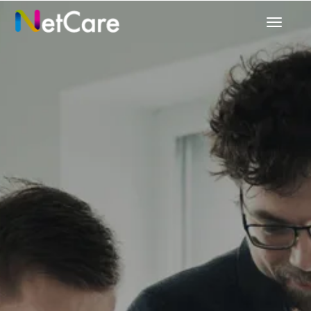
Prepnú
navigác