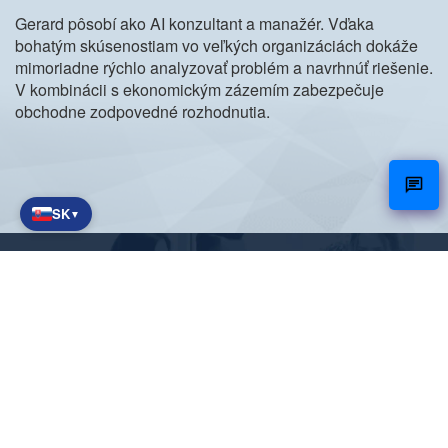
Gerard pôsobí ako AI konzultant a manažér. Vďaka
bohatým skúsenostiam vo veľkých organizáciách dokáže
mimoriadne rýchlo analyzovať problém a navrhnúť riešenie.
V kombinácii s ekonomickým zázemím zabezpečuje
obchodne zodpovedné rozhodnutia.
SK
▼
NetCare
Spoločne pracujeme na digitálnej
budúcnosti