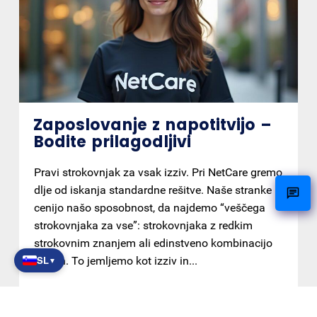
Zaposlovanje z napotitvijo –
Bodite prilagodljivi
Pravi strokovnjak za vsak izziv. Pri NetCare gremo
dlje od iskanja standardne rešitve. Naše stranke
cenijo našo sposobnost, da najdemo “veščega
strokovnjaka za vse”: strokovnjaka z redkim
strokovnim znanjem ali edinstveno kombinacijo
SL
veščin. To jemljemo kot izziv in...
▼
PREBERITE VEČ