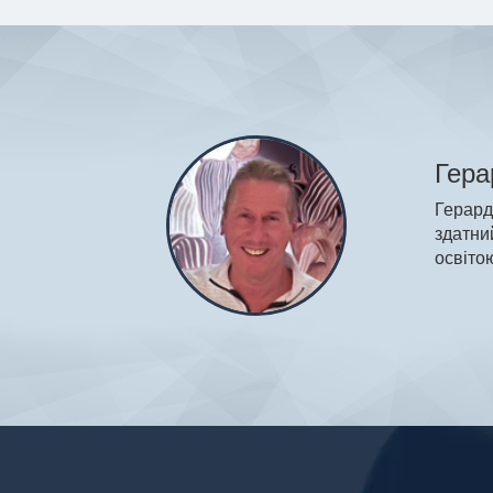
Гера
Герард
здатни
освіто