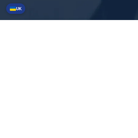
UK
Швидкі посилання
Про нас
Новини
Загальні умови
Політика
постачання
конфіденційності