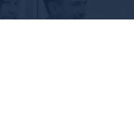
NetCare
Працюємо разом над цифровим майбутнім
ЗВ'ЯЗАТИСЯ З НАМИ