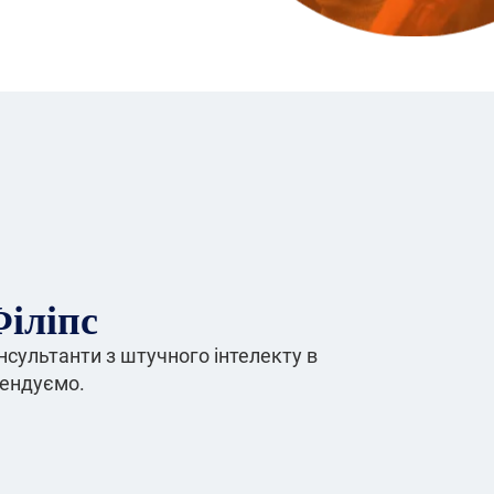
іліпс
нсультанти з штучного інтелекту в
мендуємо.