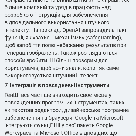
більше компаній та урядів працюють над
розробкою інструкцій для забезпечення
відповідального використання штучного
інтелекту. Наприклад, OpenAI запровадила такі
функції, як «захисні механізми» (safeguarding),
щоб запобігти появі небажаних результатів при
генерації зображень. Також розглядаються
способи зробити ШІ більш прозорим для
користувачів, щоб вони знали, коли і як саме
використовується штучний інтелект.
7.
Інтеграція в повсядневні інструменти
ГенШІ все частіше знаходить своє місце у
повсякденних програмних інструментах, таких
як текстові редактори, дизайнерське програмне
забезпечення та браузери. Google та Microsoft
інтегрують функції ШІ у свої пакети Google
Workspace та Microsoft Office відповідно, що