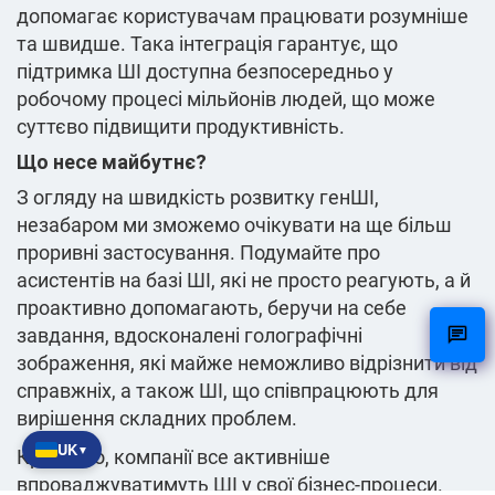
допомагає користувачам працювати розумніше
та швидше. Така інтеграція гарантує, що
підтримка ШІ доступна безпосередньо у
робочому процесі мільйонів людей, що може
суттєво підвищити продуктивність.
Що несе майбутнє?
З огляду на швидкість розвитку генШІ,
незабаром ми зможемо очікувати на ще більш
проривні застосування. Подумайте про
асистентів на базі ШІ, які не просто реагують, а й
проактивно допомагають, беручи на себе
завдання, вдосконалені голографічні
зображення, які майже неможливо відрізнити від
справжніх, а також ШІ, що співпрацюють для
вирішення складних проблем.
UK
▼
Крім того, компанії все активніше
впроваджуватимуть ШІ у свої бізнес-процеси.