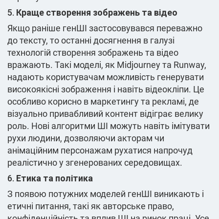
5.
Краще створення зображень та відео
Якщо раніше генШІ застосовувався переважно
до тексту, то останні досягнення в галузі
технологій створення зображень та відео
вражають. Такі моделі, як Midjourney та Runway,
надають користувачам можливість генерувати
високоякісні зображення і навіть відеокліпи. Це
особливо корисно в маркетингу та рекламі, де
візуально привабливий контент відіграє велику
роль. Нові алгоритми ШІ можуть навіть імітувати
рухи людини, дозволяючи акторам чи
анімаційним персонажам рухатися напрочуд
реалістично у згенерованих середовищах.
6.
Етика та політика
З появою потужних моделей генШІ виникають і
етичні питання, такі як авторське право,
конфіденційність та вплив ШІ на ринок праці. Усе