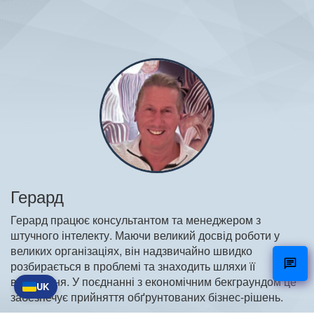
Герард
Герард працює консультантом та менеджером з
штучного інтелекту. Маючи великий досвід роботи у
великих організаціях, він надзвичайно швидко
розбирається в проблемі та знаходить шляхи її
вирішення. У поєднанні з економічним бекграундом це
UK
забезпечує прийняття обґрунтованих бізнес-рішень.