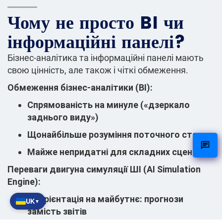
Чому не просто BI чи
інформаційні панелі?
Бізнес-аналітика та інформаційні панелі мають
свою цінність, але також і чіткі обмеження.
Обмеження бізнес-аналітики (BI):
Спрямованість на минуле («дзеркало
заднього виду»)
Щонайбільше розуміння поточного стану
Майже непридатні для складних сценаріїв
Переваги двигуна симуляції ШІ (AI Simulation
Engine):
Орієнтація на майбутнє
: прогнози
UK
▼
замість звітів