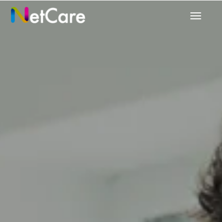
تبديل
التنقل