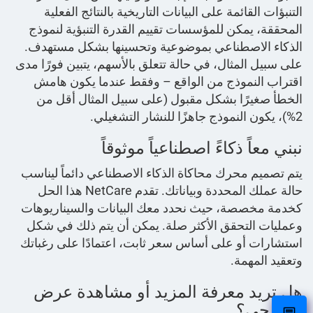
التنبؤات القائمة على البيانات التاريخية بالنتائج الفعلية
المحققة، يمكن للمؤسسات تقييم القدرة التنبؤية لنموذج
الذكاء الاصطناعي بموضوعية وتحسينها بشكل مستهدف.
على سبيل المثال، في حالة تتعلق بالأسهم، يتبين فورًا مدى
اقتراب النموذج من الواقع – وفقط عندما يكون هامش
الخطأ صغيرًا بشكل مقبول (على سبيل المثال أقل من
2%)، يكون النموذج جاهزًا للنشار التشغيلي.
نبني معاً ذكاءً اصطناعياً موثوقاً
يتم تصميم محرك محاكاة الذكاء الاصطناعي دائماً ليناسب
حالة عملك المحددة وبياناتك. تقدم NetCare هذا الحل
كخدمة مخصصة، حيث نحدد معك البيانات والسيناريوهات
وعمليات التحقق الأكثر صلة. يمكن أن يتم ذلك في شكل
استشارات أو على أساس سعر ثابت، اعتمادًا على رغباتك
وتعقيد المهمة.
هل تريد معرفة المزيد أو مشاهدة عرض
توضيحي؟