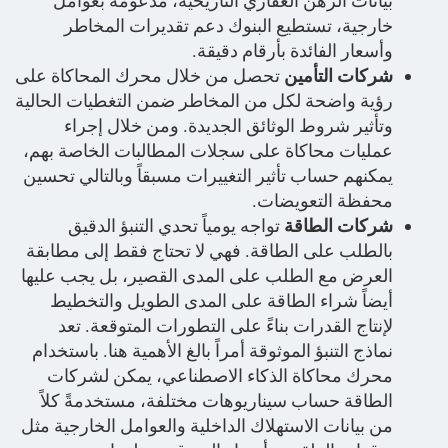
بيانات الرهن العقاري التاريخية، مدعومة بعوامل
خارجية، تستطيع البنوك دعم تقديرات المخاطر
وأسعار الفائدة بأرقام دقيقة.
شركات التأمين
تحصل من خلال محرك المحاكاة على
رؤية واضحة لكل من المخاطر ضمن التغطيات الحالية
وتأثير شروط الوثائق الجديدة. ومن خلال إجراء
عمليات محاكاة على سجلات المطالبات الخاصة بهم،
يمكنهم حساب تأثير التغييرات مسبقاً وبالتالي تحسين
محفظة التعويضات.
شركات الطاقة
تواجه يومياً تحدي التنبؤ الدقيق
بالطلب على الطاقة. فهي لا تحتاج فقط إلى مطابقة
العرض مع الطلب على المدى القصير، بل يجب عليها
أيضاً شراء الطاقة على المدى الطويل والتخطيط
لإنتاج القدرات بناءً على التطورات المتوقعة. تعد
نماذج التنبؤ الموثوقة أمراً بالغ الأهمية هنا. باستخدام
محرك محاكاة الذكاء الاصطناعي، يمكن لشركات
الطاقة حساب سيناريوهات مختلفة، مستخدمةً كلاً
من بيانات الاستهلاك الداخلية والعوامل الخارجية مثل