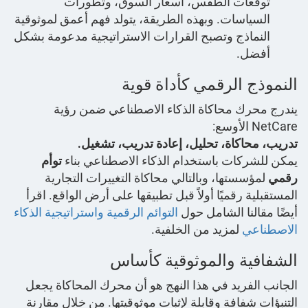
توقعات الطقس، أسعار السوق، وتطورات
السياسات. وبهذه الطريقة، يتولد فهم أعمق لموثوقية
النماذج وتصبح القرارات الاستراتيجية مدعومة بشكل
أفضل.
النموذج الرقمي كأداة قوية
يندرج محرك محاكاة الذكاء الاصطناعي ضمن رؤية
NetCare الأوسع:
تدريب، محاكاة، تحليل، إعادة تدريب، تشغيل.
يمكن للشركات باستخدام الذكاء الاصطناعي بناء
توأم
رقمي
لمؤسستها، وبالتالي محاكاة التغييرات التجارية
المستقبلية رقميًا أولاً قبل تطبيقها على أرض الواقع. اقرأ
أيضًا مقالنا الشامل حول
التوائم الرقمية واستراتيجية الذكاء
الاصطناعي
لمزيد من الخلفية.
الشفافية والموثوقية كأساس
الجانب الفريد في هذا النهج هو أن محرك المحاكاة يجعل
التنبؤات شفافة وقابلة لإثبات موثوقيتها. من خلال مقارنة