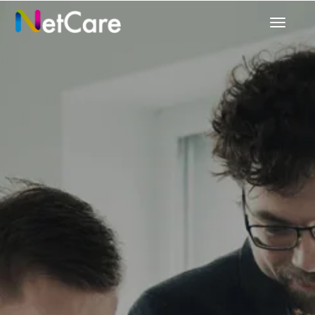
تبديل
التنقل