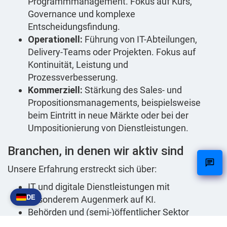
Programmmanagement. Fokus auf Kurs,
Governance und komplexe
Entscheidungsfindung.
Operationell:
Führung von IT-Abteilungen,
Delivery-Teams oder Projekten. Fokus auf
Kontinuität, Leistung und
Prozessverbesserung.
Kommerziell:
Stärkung des Sales- und
Propositionsmanagements, beispielsweise
beim Eintritt in neue Märkte oder bei der
Umpositionierung von Dienstleistungen.
Branchen, in denen wir aktiv sind
Unsere Erfahrung erstreckt sich über:
IT und digitale Dienstleistungen mit
DE
besonderem Augenmerk auf KI.
Behörden und (semi-)öffentlicher Sektor
Energie und Industrie