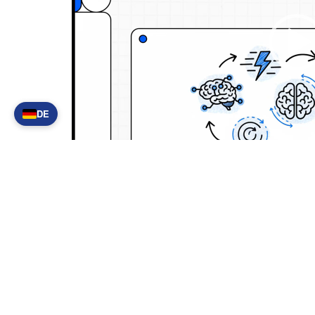
DE
00:00
Entdecken Sie noch heute, was KI für die Zuk
Nehmen Sie
Kontakt
auf und prüfen Sie Ihre K