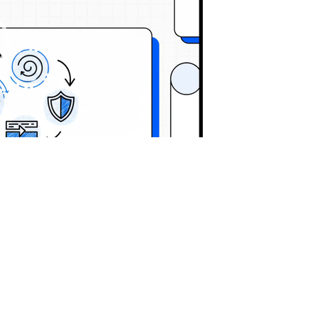
05:45
unft Ihrer Organisation bedeuten kann.
I-Strategie auf den Prüfstand der Realität.