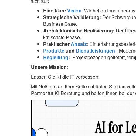
sich auf:
Eine klare
Vision
: Wir helfen Ihnen heraus
Strategische Validierung:
Der Schwerpunkt
Business Case.
Architektonische Realisierung:
Der Über
kritischste Phase.
Praktischer
Ansatz
: Ein erfahrungsbasiert
Produkte
und
Dienstleistungen
:
Moderne
Begleitung
:
Projektbezogen geliefert, tem
Unsere Mission
:
Lassen Sie KI die IT verbessern
Mit NetCare an Ihrer Seite schöpfen Sie das volle
Partner für KI-Beratung und helfen Ihnen bei der
Videospeler