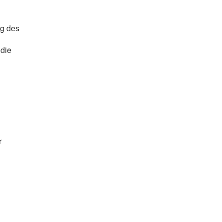
ng des
die
r