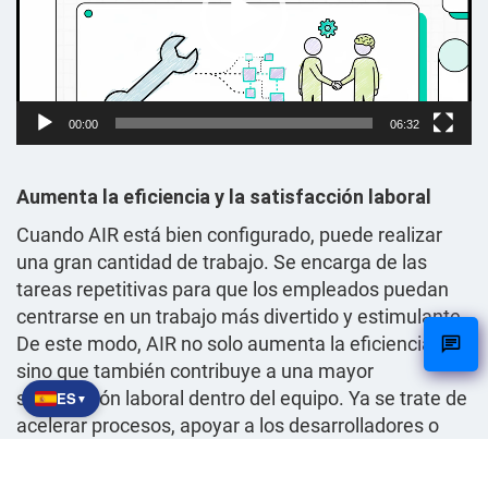
00:00
06:32
Aumenta la eficiencia y la satisfacción laboral
Cuando AIR está bien configurado, puede realizar
una gran cantidad de trabajo. Se encarga de las
tareas repetitivas para que los empleados puedan
centrarse en un trabajo más divertido y estimulante.
De este modo, AIR no solo aumenta la eficiencia,
sino que también contribuye a una mayor
satisfacción laboral dentro del equipo. Ya se trate de
ES
▼
acelerar procesos, apoyar a los desarrolladores o
responder preguntas al instante, AIR es un
complemento valioso para cualquier organización