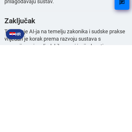
prilagođavaju sustav.
Zaključak
Treniranje AI-ja na temelju zakonika i sudske prakse
HR
vrijedan je korak prema razvoju sustava s
razumijevanjem ljudskih normi i vrijednosti.
Međutim, kako bi se stvorio AI koji doista etički
djeluje na način usporediv s ljudima, potreban je
multidisciplinarni pristup. Kombiniranjem
zakonodavstva s kulturnim, društvenim i etičkim
uvidima te integracijom ljudske stručnosti u proces
treniranja, možemo razviti AI sustave koji nisu samo
inteligentni, već i mudri i empatični. Pogledajmo što
budućnost
donijeti
Dodatni izvori:
Etička načela i (ne)postojeća pravna pravila