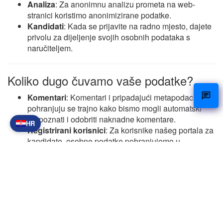
Analiza
: Za anonimnu analizu prometa na web-
stranici koristimo anonimizirane podatke.
Kandidati
: Kada se prijavite na radno mjesto, dajete
privolu za dijeljenje svojih osobnih podataka s
naručiteljem.
Koliko dugo čuvamo vaše podatke?
Komentari
: Komentari i pripadajući metapodaci
pohranjuju se trajno kako bismo mogli automatski
prepoznati i odobriti naknadne komentare.
HR
Registrirani korisnici
: Za korisnike našeg portala za
kandidate, osobne podatke pohranjujemo u
korisničkom profilu. Te podatke možete u bilo kojem
trenutku pregledati, izmijeniti ili izbrisati (osim svog
korisničkog imena). Administratori web-mjesta
također mogu pregledavati i uređivati vaše podatke.
Vaša prava u vezi s vašim podacima