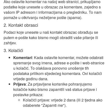
Ako ostavite komentar na našoj web stranici, prikupljamo
podatke koje unesete u obrazac za komentare, zajedno s
vašom IP adresom i informacijama o pregledniku. To nam
pomaže u otkrivanju neželjene pošte (spama).
2. Kontakt obrasci
Podaci koje unesete u naš kontakt obrazac obrađuju se
putem e-pošte kako bismo mogli obraditi vaše pitanje ili
zahtjev.
3. Kolačići
Komentari
: Kada ostavite komentar, možete odabrati
spremanje svog imena, adrese e-pošte i web-stranice
u kolačić. To olakšava ponovno unošenje tih
podataka prilikom sljedećeg komentara. Ovi kolačići
vrijede godinu dana.
Prijava
: Za prijavljene korisnike pohranjujemo
kolačiće kako bismo zapamtili vaš status prijave i
postavke prikaza:
Kolačići prijave: vrijede 2 dana (ili 2 tjedna ako
odaberete "Zapamti me").