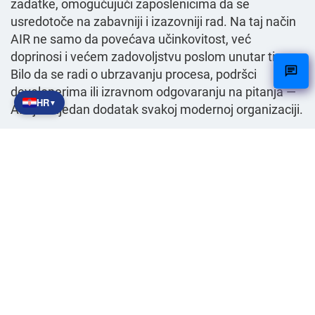
zadatke, omogućujući zaposlenicima da se
usredotoče na zabavniji i izazovniji rad. Na taj način
AIR ne samo da povećava učinkovitost, već
doprinosi i većem zadovoljstvu poslom unutar tima.
Bilo da se radi o ubrzavanju procesa, podršci
developerima ili izravnom odgovaranju na pitanja —
HR
▼
AIR je vrijedan dodatak svakoj modernoj organizaciji.
Zanima vas što je sve moguće?
Želite saznati više o AIR-u i načinu na koji možete
primijeniti umjetnu inteligenciju u svojoj organizaciji?
Postavite svoja pitanja izravno AIR-u putem chata na
ovoj stranici ili
kontakt
stupite s nama u kontakt za
osobni razgovor. Otkrijte sami kako ovaj AI chatbot
može ojačati vaš tim i podići vašu organizaciju na
višu razinu.
Podijeli ovo: