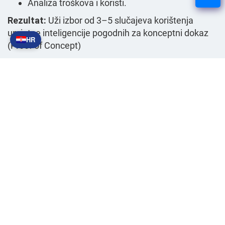
Analiza troškova i koristi.
Rezultat:
Uži izbor od 3–5 slučajeva korištenja
umjetne inteligencije pogodnih za konceptni dokaz
HR
(Proof of Concept)
Izrada AI plana razvoja (roadmap)
Od nas ćete dobiti plan puta koji će vašoj organizaciji
omogućiti poduzimanje sljedećih koraka prema
spremnosti za umjetnu inteligenciju (AI-ready)
Plan razvoja
u kojoj se različiti slučajevi
upotrebe raspoređuju kroz vrijeme.
Faza pilot-projekta:
Vođenje prvog slučaja
upotrebe zajedno s novim ili postojećim
partnerima
Skaliranje:
Proširivanje na više odjela i sustava
Upravljanje (Governance):
Uspostava IT