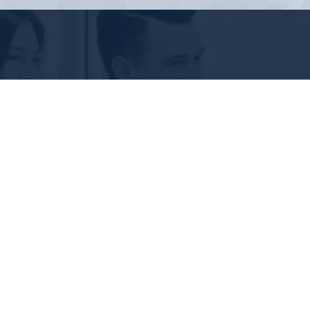
NetCare
Bersama-sama membangun masa depan digital
HUBUNGI KAMI