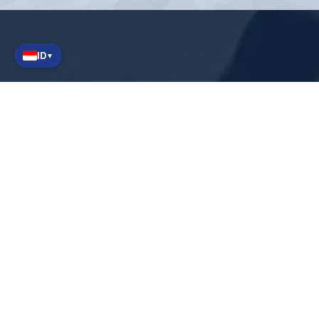
ID
▼
Tautan Cepat
Tentang kami
Artikel berita
Syarat dan
Kebijakan privasi
ketentuan umum