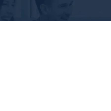
NetCare
Lavoriamo insieme a un futuro digitale
CONTATTACI