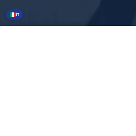
IT
Link rapidi
Chi siamo
Articoli di notizie
Termini e
Informativa sulla
condizioni generali
privacy
di fornitura