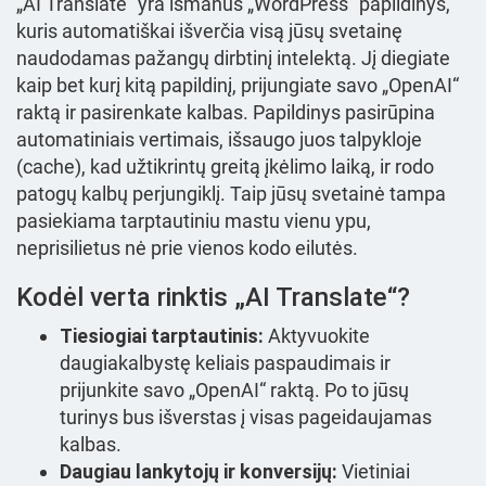
„AI Translate“ yra išmanus „WordPress“ papildinys,
kuris automatiškai išverčia visą jūsų svetainę
naudodamas pažangų dirbtinį intelektą. Jį diegiate
kaip bet kurį kitą papildinį, prijungiate savo „OpenAI“
raktą ir pasirenkate kalbas. Papildinys pasirūpina
automatiniais vertimais, išsaugo juos talpykloje
(cache), kad užtikrintų greitą įkėlimo laiką, ir rodo
patogų kalbų perjungiklį. Taip jūsų svetainė tampa
pasiekiama tarptautiniu mastu vienu ypu,
neprisilietus nė prie vienos kodo eilutės.
Kodėl verta rinktis „AI Translate“?
Tiesiogiai tarptautinis:
Aktyvuokite
daugiakalbystę keliais paspaudimais ir
prijunkite savo „OpenAI“ raktą. Po to jūsų
turinys bus išverstas į visas pageidaujamas
kalbas.
Daugiau lankytojų ir konversijų:
Vietiniai