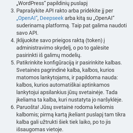
„WordPress“ papildinių puslapį
Paprašykite API rakto arba pridėkite jį per
„OpenAI“
,
Deepseek
arba kitą su „OpenAI“
suderinamą platformą. Taip pat galima naudoti
savo API.
Įklijuokite savo prieigos raktą (token) į
administravimo skydelį, o po to galėsite
pasirinkti iš galimų modelių.
Patikrinkite konfigūraciją ir pasirinkite kalbas.
Svetainės pagrindinė kalba, kalbos, kurios
matomos lankytojams, ir papildoma nauda:
kalbos, kurios automatiškai aptinkamos
lankytojui apsilankius jūsų svetainėje. Tada
įkeliama ta kalba, kuri nustatyta jo naršyklėje.
Paruošta! Jūsų svetainė rodoma keliomis
kalbomis; pirmą kartą įkeliant puslapį tam tikra
kalba gali užtrukti šiek tiek laiko, po to jis
išsaugomas vietoje.