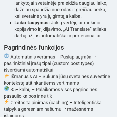
lankytojai svetainėje praleidžia daugiau laiko,
dažniau spaudžia nuorodas ir greičiau perka,
kai svetainė yra jų gimtąja kalba.
Laiko taupymas:
Jokių vertėjų ar rankinio
kopijavimo ir įklijavimo. „AI Translate“ atlieka
darbą už jus automatiškai ir profesionaliai.
Pagrindinės funkcijos
Automatinis vertimas – Puslapiai, įrašai ir
pasirinktiniai įrašų tipai (custom post types)
išverčiami automatiškai
Išmanusis AI – Sukuria jūsų svetainės suvestinę
kontekstą atitinkantiems vertimams
35+ kalbų – Palaikomos visos pagrindinės
pasaulio kalbos ir ne tik
Greitas talpinimas (caching) – Inteligentiška
talpykla geresniam našumui ir mažesnėms
išlaidoms