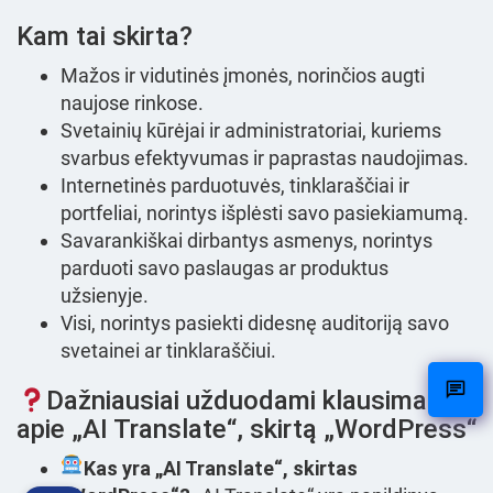
Kam tai skirta?
Mažos ir vidutinės įmonės, norinčios augti
naujose rinkose.
Svetainių kūrėjai ir administratoriai, kuriems
svarbus efektyvumas ir paprastas naudojimas.
Internetinės parduotuvės, tinklaraščiai ir
portfeliai, norintys išplėsti savo pasiekiamumą.
Savarankiškai dirbantys asmenys, norintys
parduoti savo paslaugas ar produktus
užsienyje.
Visi, norintys pasiekti didesnę auditoriją savo
svetainei ar tinklaraščiui.
Dažniausiai užduodami klausimai
apie „AI Translate“, skirtą „WordPress“
Kas yra „AI Translate“, skirtas