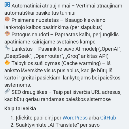
Automatiniai atnaujinimai – Vertimai atnaujinami
automatiškai pasikeitus turiniui
Prisimena nuostatas – Išsaugo kiekvieno
lankytojo kalbos pasirinkimą (per slapukus)
Patogus naudoti – Paprastas kalbų perjungiklis
apatiniame kairiajame svetainės kampe
Lankstus – Pasirinkite savo AI modelį („OpenAI“,
„DeepSeek“, „Openrouter“, „Groq“ ar kitas API)
Talpyklos sušildymas (Cache warming) – Iš
anksto išverskite visus puslapius, kad jie būtų iš
karto ir greitai pasiekiami lankytojams bei paieškos
sistemoms.
SEO draugiškas – Taip pat išverčia URL adresus,
kad būtų geriau randamas paieškos sistemose
Kaip tai veikia
Įdiekite papildinį per
WordPress
arba
GitHub
Suaktyvinkite „AI Translate“ per savo