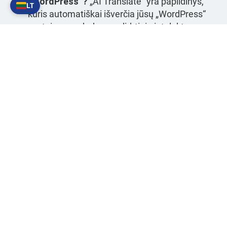
„WordPress“?
„AI Translate“ yra papildinys,
LT
kuris automatiškai išverčia jūsų „WordPress“
svetainę naudodamas dirbtinio intelekto
modelius. Jis palaiko 21 kalbą, veikia su įrašais,
puslapiais, meniu elementais ir naršo
naudodamas išmanųjį kešiavimą.
Kaip nustatyti „AI Translate“?
„WordPress“
skydelyje eikite į „AI Translate“, įveskite savo
API URL ir raktą, pasirinkite norimą dirbtinio
intelekto modelį ir nustatykite, kurios kalbos
bus prieinamos bei automatiškai aptinkamos.
Kaip šis papildinys pagerina mano
daugiakalbį SEO?
Papildinys taip pat verčia
metaduomenis, tokius kaip URL, pavadinimai ir
alternatyvios nuorodos. Tai skatina kiekvieno
išversto puslapio SEO.
Ar dirbtinis intelektas atsižvelgia į mano
svetainės kalbėjimo toną („tone of voice“)?