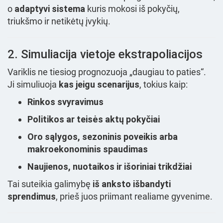
o
adaptyvi sistema
kuris mokosi iš pokyčių,
triukšmo ir netikėtų įvykių.
2. Simuliacija vietoje ekstrapoliacijos
Variklis ne tiesiog prognozuoja „daugiau to paties“.
Ji simuliuoja
kas jeigu scenarijus
, tokius kaip:
Rinkos svyravimus
Politikos ar teisės aktų pokyčiai
Oro sąlygos, sezoninis poveikis arba
makroekonominis spaudimas
Naujienos, nuotaikos ir išoriniai trikdžiai
Tai suteikia galimybę
iš anksto išbandyti
sprendimus
, prieš juos priimant realiame gyvenime.