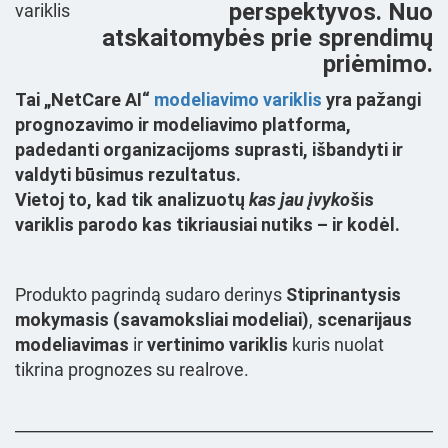
perspektyvos. Nuo
atskaitomybės prie sprendimų
priėmimo.
Tai
„NetCare AI“
modeliavimo variklis
yra pažangi
prognozavimo ir modeliavimo platforma,
padedanti organizacijoms
suprasti, išbandyti ir
valdyti būsimus rezultatus
.
Vietoj to, kad tik analizuotų
kas jau įvyko
šis
variklis parodo
kas tikriausiai nutiks – ir kodėl
.
Produkto pagrindą sudaro derinys
Stiprinantysis
mokymasis (savamoksliai modeliai)
,
scenarijaus
modeliavimas
ir
vertinimo variklis
kuris nuolat
tikrina prognozes su realrove.
______________________________________________________