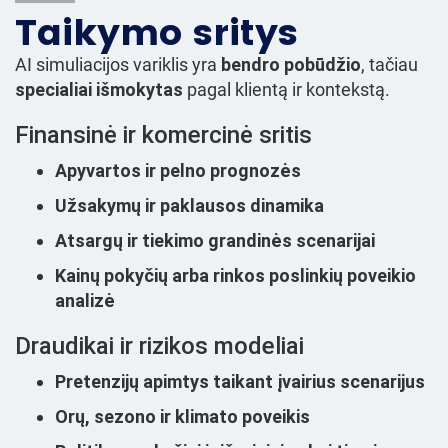
Taikymo sritys
AI simuliacijos variklis yra
bendro pobūdžio
, tačiau
specialiai išmokytas
pagal klientą ir kontekstą.
Finansinė ir komercinė sritis
Apyvartos ir pelno prognozės
Užsakymų ir paklausos dinamika
Atsargų ir tiekimo grandinės scenarijai
Kainų pokyčių arba rinkos poslinkių poveikio
analizė
Draudikai ir rizikos modeliai
Pretenzijų apimtys taikant įvairius scenarijus
Orų, sezono ir klimato poveikis