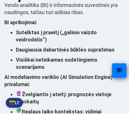
Verslo analitika (BI) ir informacinės suvestinės yra
naudingos, tačiau turi aiškias ribas.
BI apribojimai:
Sutelktas į praeitį („galinio vaizdo
veidrodėlis“)
Daugiausia dabartinės būklės supratimas
Visiškai netinkamas sudėtingiems
scenarijams
AI modeliavimo variklio (AI Simulation Engine)
privalumai:
Žvelgiantis į ateitį
: prognozės vietoje
ataskaitų
LT
Realaus laiko kontekstas
: vidiniai
duomenys, sujungti su išoriniais veiksniais
Besisukanti / besimokanti sistema
: