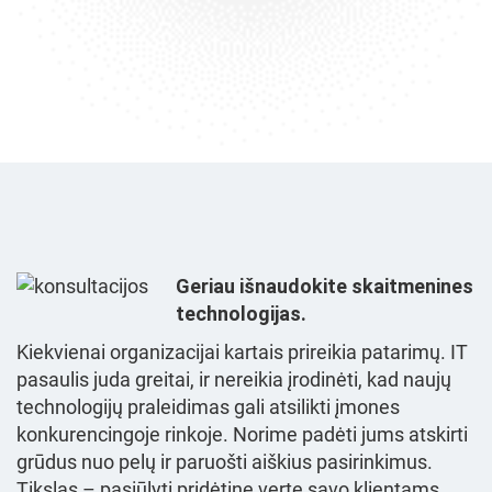
Geriau išnaudokite skaitmenines
technologijas.
Kiekvienai organizacijai kartais prireikia patarimų. IT
pasaulis juda greitai, ir nereikia įrodinėti, kad naujų
technologijų praleidimas gali atsilikti įmones
konkurencingoje rinkoje. Norime padėti jums atskirti
grūdus nuo pelų ir paruošti aiškius pasirinkimus.
Tikslas – pasiūlyti pridėtinę vertę savo klientams