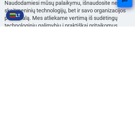
Naudodamiesi mūsų palaikymu, išnaudosite ne tik
skaitmeninių technologijų, bet ir savo organizacijos
LT
potencialą. Mes atliekame vertimą iš sudėtingų
technologinių galimybių į praktiškai pritaikomus
sprendimus
, kurie iš tikrųjų kuria vertę.
Bendrinti:
X
LinkedIn
WhatsApp
Susiję įrašai
Diegimas
Laikinasis įdarbinimas –
Būkite lankstūs