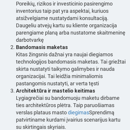
Poreikių, rizikos ir investicinio pasirengimo
inventorius taip pat yra aspektai, kuriuos
atsižvelgiame nustatydami konsultaciją.
Daugeliu atvejų kartu su kliente organizacija
parengiame planą arba nustatome skaitmeninę
darbotvarkę
Bandomasis maketas
Kitas žingsnis dažnai yra naujai diegiamos
technologijos bandomasis maketas. Tai griežtai
skirta nustatyti taikymo galimybes ir nauda
organizacijai. Tai leidžia minimaliomis
pastangomis nustatyti, ar verta tęsti
Architektūra ir mastelio keitimas
Lygiagrečiai su bandomuoju maketu dirbame
ties architektūros plėtra. Taip paruošiamas
verslas plataus masto
diegimas
Sprendimą
patvirtiname kurdami įvairius scenarijus kartu
su skirtingais skyriais.