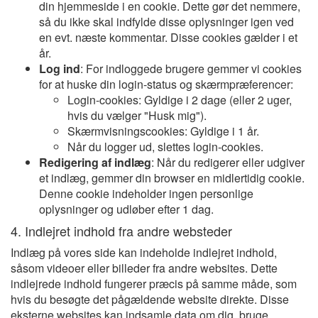
din hjemmeside i en cookie. Dette gør det nemmere,
så du ikke skal indfylde disse oplysninger igen ved
en evt. næste kommentar. Disse cookies gælder i et
år.
Log ind
: For indloggede brugere gemmer vi cookies
for at huske din login-status og skærmpræferencer:
Login-cookies: Gyldige i 2 dage (eller 2 uger,
hvis du vælger "Husk mig").
Skærmvisningscookies: Gyldige i 1 år.
Når du logger ud, slettes login-cookies.
Redigering af indlæg
: Når du redigerer eller udgiver
et indlæg, gemmer din browser en midlertidig cookie.
Denne cookie indeholder ingen personlige
oplysninger og udløber efter 1 dag.
4. Indlejret indhold fra andre websteder
Indlæg på vores side kan indeholde indlejret indhold,
såsom videoer eller billeder fra andre websites. Dette
indlejrede indhold fungerer præcis på samme måde, som
hvis du besøgte det pågældende website direkte. Disse
eksterne websites kan indsamle data om dig, bruge