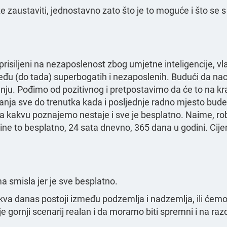
 zaustaviti, jednostavno zato što je to moguće i što se s
isiljeni na nezaposlenost zbog umjetne inteligencije, vlada
đu (do tada) superbogatih i nezaposlenih. Budući da nac
nju. Pođimo od pozitivnog i pretpostavimo da će to na kraj
anja sve do trenutka kada i posljednje radno mjesto bud
ja kakvu poznajemo nestaje i sve je besplatno. Naime, rob
čine to besplatno, 24 sata dnevno, 365 dana u godini. Cij
a smisla jer je sve besplatno.
akva danas postoji između podzemlja i nadzemlja, ili ćemo
e gornji scenarij realan i da moramo biti spremni i na ra