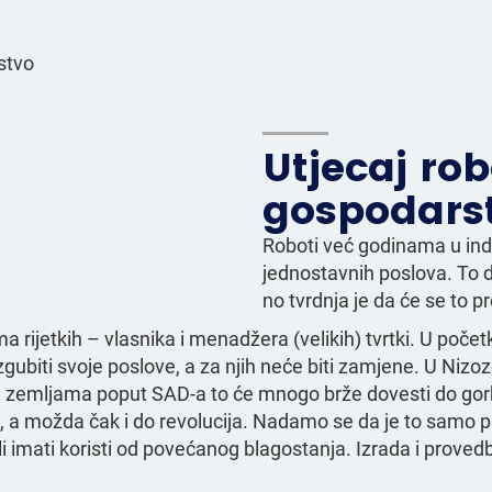
Utjecaj ro
gospodars
Roboti već godinama u ind
jednostavnih poslova. To 
no tvrdnja je da će se to pr
 rijetkih – vlasnika i menadžera (velikih) tvrtki. U poče
zgubiti svoje poslove, a za njih neće biti zamjene. U Nizo
 zemljama poput SAD-a to će mnogo brže dovesti do gorko
a možda čak i do revolucija. Nadamo se da je to samo pri
li imati koristi od povećanog blagostanja. Izrada i provedb