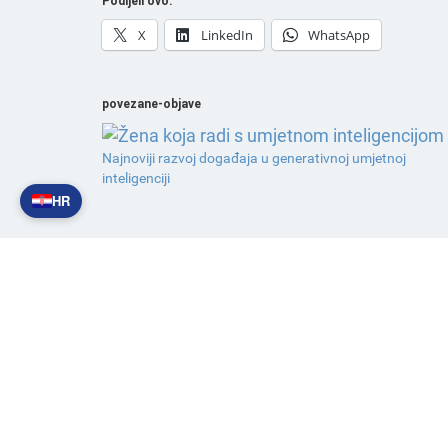
Podijeli ovo:
X
LinkedIn
WhatsApp
povezane-objave
Najnoviji razvoj događaja u generativnoj umjetnoj
inteligenciji
HR