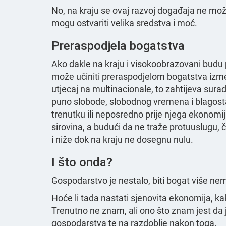
No, na kraju se ovaj razvoj događaja ne može
mogu ostvariti velika sredstva i moć.
Preraspodjela bogatstva
Ako dakle na kraju i visokoobrazovani budu pr
može učiniti preraspodjelom bogatstva izme
utjecaj na multinacionale, to zahtijeva surad
puno slobode, slobodnog vremena i blagost
trenutku ili neposredno prije njega ekonomi
sirovina, a budući da ne traže protuuslugu, 
i niže dok na kraju ne dosegnu nulu.
I što onda?
Gospodarstvo je nestalo, biti bogat više nem
Hoće li tada nastati sjenovita ekonomija, k
Trenutno ne znam, ali ono što znam jest da j
gospodarstva te na razdoblje nakon toga.