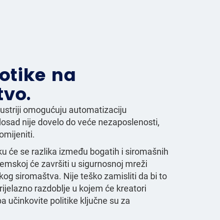
botike na
tvo.
ustriji omogućuju automatizaciju
dosad nije dovelo do veće nezaposlenosti,
omijeniti.
tku će se razlika između bogatih i siromašnih
zemskoj će završiti u sigurnosnoj mreži
g siromaštva. Nije teško zamisliti da bi to
jelazno razdoblje u kojem će kreatori
a učinkovite politike ključne su za