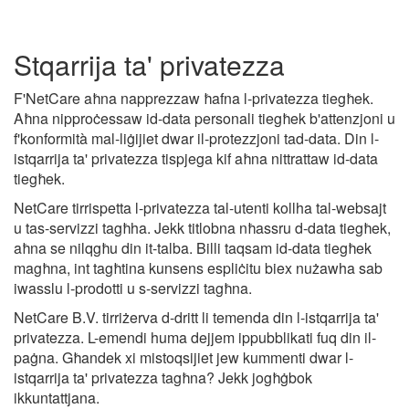
Stqarrija ta' privatezza
F'NetCare aħna napprezzaw ħafna l-privatezza tiegħek.
Aħna nipproċessaw id-data personali tiegħek b'attenzjoni u
f'konformità mal-liġijiet dwar il-protezzjoni tad-data. Din l-
istqarrija ta' privatezza tispjega kif aħna nittrattaw id-data
tiegħek.
NetCare tirrispetta l-privatezza tal-utenti kollha tal-websajt
u tas-servizzi tagħha. Jekk titlobna nħassru d-data tiegħek,
aħna se nilqgħu din it-talba. Billi taqsam id-data tiegħek
magħna, int tagħtina kunsens espliċitu biex nużawha sab
iwasslu l-prodotti u s-servizzi tagħna.
NetCare B.V. tirriżerva d-dritt li temenda din l-istqarrija ta'
privatezza. L-emendi huma dejjem ippubblikati fuq din il-
paġna. Għandek xi mistoqsijiet jew kummenti dwar l-
istqarrija ta' privatezza tagħna? Jekk jogħġbok
ikkuntattjana.