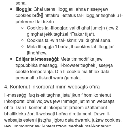
sena.
Illoggja
: Għal utenti illoggjati, aħna nissejvjaw
cookies bដើម្បី niftakru l-istatus tal-illoggjar tiegħek u l-
preferenzi tal-iskrin:
Cookies tal-illoggjar: validi għal jumejn (jew 2
ġimgħat jekk tagħżel "Ftakar fija").
Cookies tal-wiri tal-iskrin: validi għal sena.
Meta tilloggja 'l barra, il-cookies tal-illoggjar
jitneħħew.
Editjar tal-messaġġi
: Meta timmodifika jew
tippubblika messaġġ, il-browser tiegħek jissejvja
cookie temporanja. Din il-cookie ma fihiex data
personali u tiskadi wara ġurnata.
4. Kontenut inkorporat minn websajts oħra
Il-messaġġi fuq is-sit tagħna jista' jkun fihom kontenut
inkorporat, bħal vidjows jew immaġnijiet minn websajts
oħra. Dan il-kontenut inkorporat jaħdem eżattament
bħallikieku żort il-websajt l-oħra direttament. Dawn il-
websajts esterni jistgħu jiġbru data dwarek, jużaw cookies,
jew jimmonitorjaw l-interazzjoni tiegħek mal-kontenut