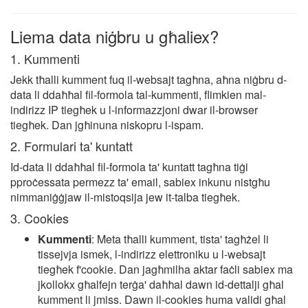
Liema data niġbru u għaliex?
1. Kummenti
Jekk tħalli kumment fuq il-websajt tagħna, aħna niġbru d-
data li ddaħħal fil-formola tal-kummenti, flimkien mal-
indirizz IP tiegħek u l-informazzjoni dwar il-browser
tiegħek. Dan jgħinuna niskopru l-ispam.
2. Formulari ta' kuntatt
Id-data li ddaħħal fil-formola ta' kuntatt tagħna tiġi
pproċessata permezz ta' email, sabiex inkunu nistgħu
nimmaniġġjaw il-mistoqsija jew it-talba tiegħek.
3. Cookies
Kummenti
: Meta tħalli kumment, tista' tagħżel li
tissejvja ismek, l-indirizz elettroniku u l-websajt
tiegħek f'cookie. Dan jagħmilha aktar faċli sabiex ma
jkollokx għalfejn terġa' daħħal dawn id-dettalji għal
kumment li jmiss. Dawn il-cookies huma validi għal