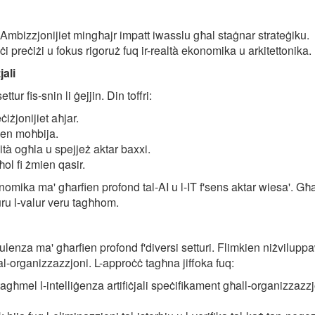
i? Ambizzjonijiet mingħajr impatt iwasslu għal staġnar strateġiku.
ċi preċiżi u fokus rigoruż fuq ir-realtà ekonomika u arkitettonika.
jali
ttur fis-snin li ġejjin. Din toffri:
ċiżjonijiet aħjar.
fien moħbija.
ità ogħla u spejjeż aktar baxxi.
ol fi żmien qasir.
omika ma' għarfien profond tal-AI u l-IT f'sens aktar wiesa'. G
juru l-valur veru tagħhom.
lenza ma' għarfien profond f'diversi setturi. Flimkien niżvilupp
di tal-organizzazzjoni. L-approċċ tagħna jiffoka fuq:
 tagħmel l-intelliġenza artifiċjali speċifikament għall-organizzazz