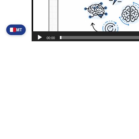
MT
00:00
Skopri llum stess x'nistgħu nagħmlu l-AI għall
Agħmel
kuntatt
u ttestja l-istrateġija tal-AI tie