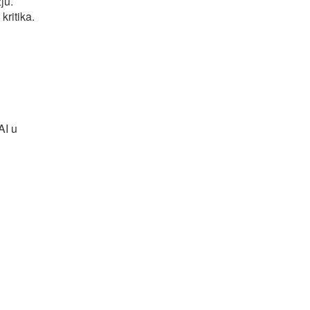
ju.
kritika.
AI u