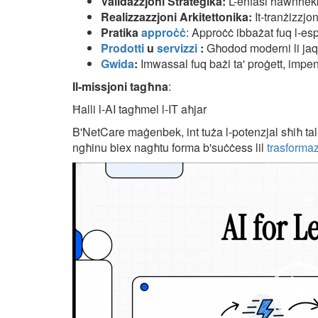
Validazzjoni Strateġika:
L-enfasi hawnhekk 
Realizzazzjoni Arkitettonika:
It-tranżizzjo
Pratika
approċċ
: Approċċ ibbażat fuq l-espe
Prodotti
u
servizzi
:
Għodod moderni li jaqb
Gwida
:
Imwassal fuq bażi ta' proġett, imp
Il-missjoni tagħna
:
Ħalli l-AI tagħmel l-IT aħjar
B'NetCare maġenbek, int tuża l-potenzjal sħiħ tal-i
ngħinu biex nagħtu forma b'suċċess lil
trasformazz
Videospeler