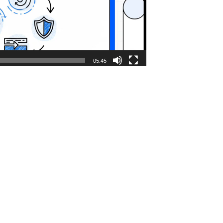
05:45
-futur tal-organizzazzjoni.
għek kontra r-realtà.
NetCare
Naħdmu flimkien lejn futur diġitali