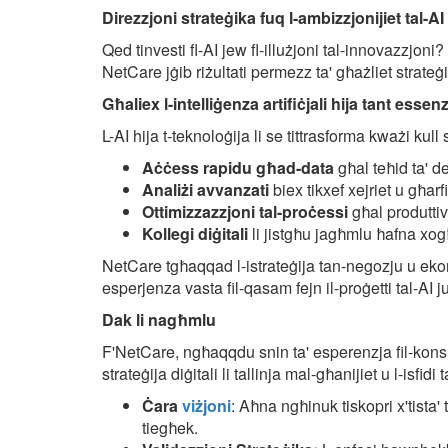
Direzzjoni strateġika fuq l-ambizzjonijiet tal-AI
Qed tinvesti fl-AI jew fl-illużjoni tal-innovazzjon
NetCare jġib riżultati permezz ta' għażliet strateġi
Għaliex l-intelliġenza artifiċjali hija tant essenz
L-AI hija t-teknoloġija li se tittrasforma kważi kull se
Aċċess rapidu għad-data
għal teħid ta' de
Analiżi avvanzati
biex tikxef xejriet u għar
Ottimizzazzjoni tal-proċessi
għal produttiv
Kollegi diġitali
li jistgħu jagħmlu ħafna xogħ
NetCare tgħaqqad l-istrateġija tan-negozju u ekon
esperjenza vasta fil-qasam fejn il-proġetti tal-AI 
Dak li nagħmlu
F'NetCare, ngħaqqdu snin ta' esperenzja fil-konsu
strateġija diġitali li tallinja mal-għanijiet u l-isfi
Ċara
viżjoni
: Aħna ngħinuk tiskopri x'tista'
tiegħek.