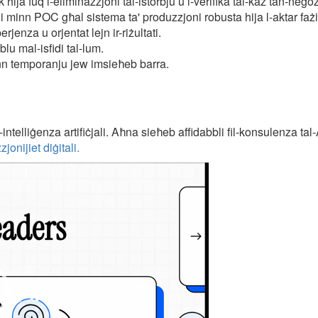
hija fuq l-eliminazzjoni tal-istorbju u l-verifika tal-każ tan-negoz
ni minn POC għal sistema ta' produzzjoni robusta hija l-aktar fażi 
rjenza u orjentat lejn ir-riżultati.
lu mal-isfidi tal-lum.
enn temporanju jew imsieħeb barra.
ntelliġenza artifiċjali. Aħna sieħeb affidabbli fil-konsulenza tal-
jonijiet diġitali.