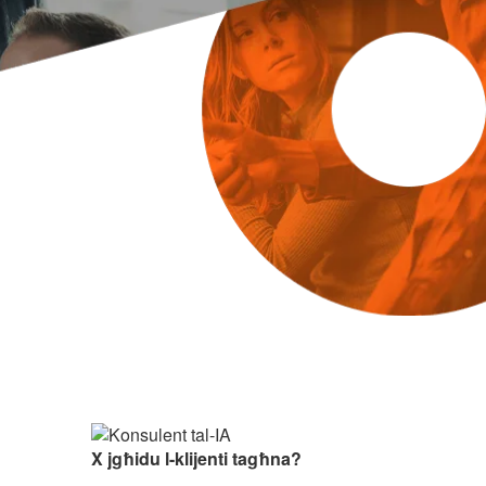
X jgħidu l-klijenti tagħna?