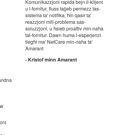
Komunikazzjoni rapida bejn il-klijent
u l-fornitur, fluss tajjeb permezz tas-
sistema ta' notifika, ħin qasir ta'
reazzjoni mill-problema sas-
soluzzjoni, u ħsieb proattiv min-naħa
tal-fornitur. Dawn huma l-esperjenzi
tiegħi ma' NetCare min-naħa ta'
Amarant
- Kristof minn Amarant
ħandna
aw
joni