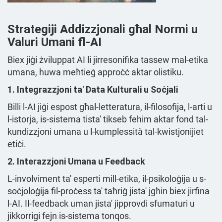
Strategiji Addizzjonali għal Normi u
Valuri Umani fl-AI
Biex jiġi żviluppat AI li jirresonifika tassew mal-etika
umana, huwa meħtieġ approċċ aktar olistiku.
1. Integrazzjoni ta' Data Kulturali u Soċjali
Billi l-AI jiġi espost għal-letteratura, il-filosofija, l-arti u
l-istorja, is-sistema tista' tikseb fehim aktar fond tal-
kundizzjoni umana u l-kumplessità tal-kwistjonijiet
etiċi.
2. Interazzjoni Umana u Feedback
L-involviment ta' esperti mill-etika, il-psikoloġija u s-
soċjoloġija fil-proċess ta' taħriġ jista' jgħin biex jirfina
l-AI. Il-feedback uman jista' jipprovdi sfumaturi u
jikkorrigi fejn is-sistema tonqos.