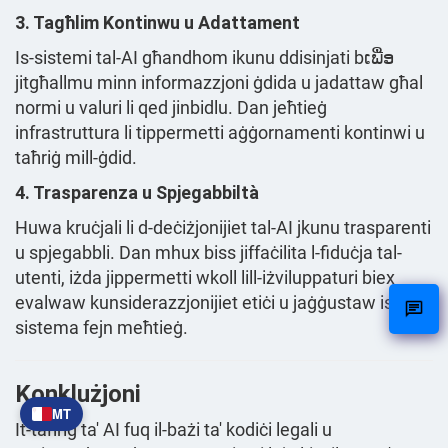
3. Tagħlim Kontinwu u Adattament
Is-sistemi tal-AI għandhom ikunu ddisinjati bເພື່ອ
jitgħallmu minn informazzjoni ġdida u jadattaw għal
normi u valuri li qed jinbidlu. Dan jeħtieġ
infrastruttura li tippermetti aġġornamenti kontinwi u
taħriġ mill-ġdid.
4. Trasparenza u Spjegabbiltà
Huwa kruċjali li d-deċiżjonijiet tal-AI jkunu trasparenti
u spjegabbli. Dan mhux biss jiffaċilita l-fiduċja tal-
utenti, iżda jippermetti wkoll lill-iżviluppaturi biex
evalwaw kunsiderazzjonijiet etiċi u jaġġustaw is-
sistema fejn meħtieġ.
Konklużjoni
MT
It-taħriġ ta' AI fuq il-bażi ta' kodiċi legali u