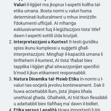
Valuri
Il-liġijiet ma jkoprux l-aspetti kollha tal-
etika umana. Bosta normi u valuri huma
determinati kulturalment u mhux imniżżlin
f'dokumenti uffiċjali. AI mħarrġa
esklussivament fuq il-leġiżlazzjoni tista' titlef
dawn l-aspetti sottili iżda kruċjali.
Interpretazzjoni u Kuntest
It-testi ġuridiku
spiss ikunu kumplessi u suġġetti għall-
interpretazzjoni. Mingħajr il-kapaċità umana li
tinftiehem il-kuntest, AI tista' tħabat biex
tapplika l-liġijiet għal sitwazzjonijiet speċifiċi
b'mod li jkun etikament responsabbli.
Natura Dinamika tal-Ħsieb Etiku
In-normi u l-
valuri tas-soċjetà jevolvu kontinwament. Dak li
huwa aċċettabbli llum, jista' jitqies bħala
unethical għada. Għalhekk, AI trid tkun flessibbli
u adattabbli biex tlaħħaq ma' dawn il-bidliet.
Etika versus Legalità
Huwa importanti li jiġi