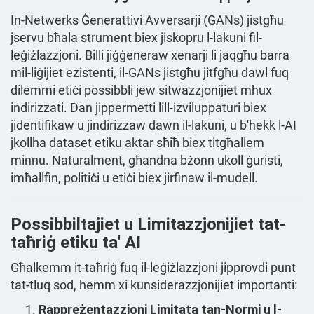
In-Netwerks Ġenerattivi Avversarji (GANs) jistgħu
jservu bħala strument biex jiskopru l-lakuni fil-
leġiżlazzjoni. Billi jiġġeneraw xenarji li jaqgħu barra
mil-liġijiet eżistenti, il-GANs jistgħu jitfgħu dawl fuq
dilemmi etiċi possibbli jew sitwazzjonijiet mhux
indirizzati. Dan jippermetti lill-iżviluppaturi biex
jidentifikaw u jindirizzaw dawn il-lakuni, u b'hekk l-AI
jkollha dataset etiku aktar sħiħ biex titgħallem
minnu. Naturalment, għandna bżonn ukoll ġuristi,
imħallfin, politiċi u etiċi biex jirfinaw il-mudell.
Possibbiltajiet u Limitazzjonijiet tat-
taħriġ etiku ta' AI
Għalkemm it-taħriġ fuq il-leġiżlazzjoni jipprovdi punt
tat-tluq sod, hemm xi kunsiderazzjonijiet importanti:
Rappreżentazzjoni Limitata tan-Normi u l-