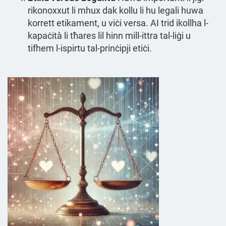
rikonoxxut li mhux dak kollu li hu legali huwa
korrett etikament, u viċi versa. AI trid ikollha l-
kapaċità li tħares lil hinn mill-ittra tal-liġi u
tifhem l-ispirtu tal-prinċipji etiċi.