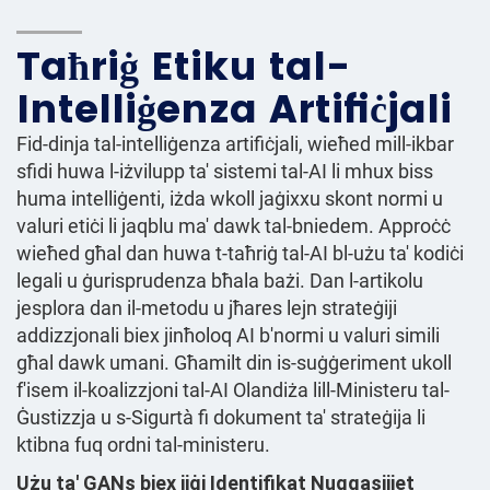
Taħriġ Etiku tal-
Intelliġenza Artifiċjali
Fid-dinja tal-intelliġenza artifiċjali, wieħed mill-ikbar
sfidi huwa l-iżvilupp ta' sistemi tal-AI li mhux biss
huma intelliġenti, iżda wkoll jaġixxu skont normi u
valuri etiċi li jaqblu ma' dawk tal-bniedem. Approċċ
wieħed għal dan huwa t-taħriġ tal-AI bl-użu ta' kodiċi
legali u ġurisprudenza bħala bażi. Dan l-artikolu
jesplora dan il-metodu u jħares lejn strateġiji
addizzjonali biex jinħoloq AI b'normi u valuri simili
għal dawk umani. Għamilt din is-suġġeriment ukoll
f'isem il-koalizzjoni tal-AI Olandiża lill-Ministeru tal-
Ġustizzja u s-Sigurtà fi dokument ta' strateġija li
ktibna fuq ordni tal-ministeru.
Użu ta' GANs biex jiġi Identifikat Nuqqasijiet