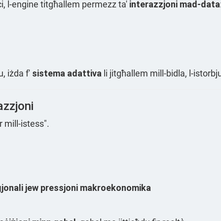
ċi, l-engine titgħallem permezz ta'
interazzjoni mad-data
u, iżda f'
sistema adattiva
li jitgħallem mill-bidla, l-isto
azzjoni
mill-istess".
aġjonali jew pressjoni makroekonomika