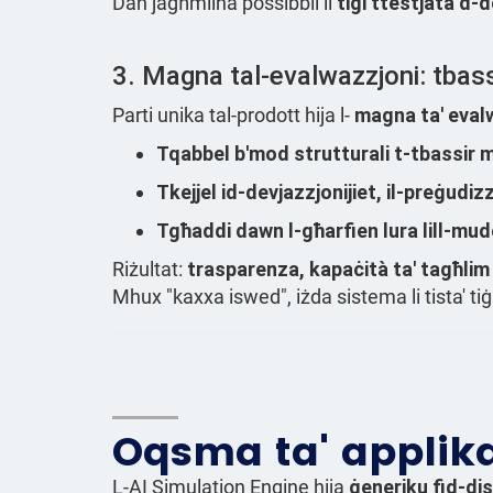
Dan jagħmilha possibbli li
tiġi ttestjata d-
3. Magna tal-evalwazzjoni: tbassi
Parti unika tal-prodott hija l-
magna ta' eval
Tqabbel b'mod strutturali t-tbassir m
Tkejjel id-devjazzjonijiet, il-preġudizz
Tgħaddi dawn l-għarfien lura lill-mud
Riżultat:
trasparenza, kapaċità ta' tagħlim 
Mhux "kaxxa iswed", iżda sistema li tista' tiġ
Oqsma ta' applika
L-AI Simulation Engine hija
ġeneriku fid-dis