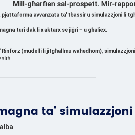
Mill-għarfien sal-prospett. Mir-rappo
a pjattaforma avvanzata ta' tbassir u simulazzjoni li tgħ
-magna turi
dak li x'aktarx se jiġri – u għaliex
.
' Rinforz (mudelli li jitgħallmu waħedhom)
,
simulazzjoni 
ealtà.
________________________________________
magna ta' simulazzjoni
qalba