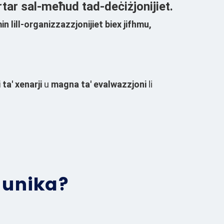
rtar sal-meħud tad-deċiżjonijiet.
in lill-organizzazzjonijiet biex
jifhmu,
ta' xenarji
u
magna ta' evalwazzjoni
li
 unika?