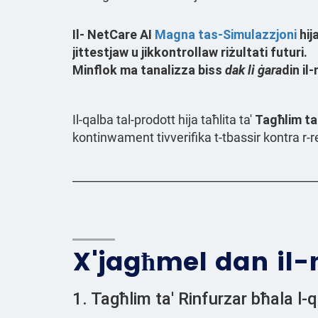
Il-
NetCare AI
Magna tas-Simulazzjoni
hij
jittestjaw u jikkontrollaw riżultati futuri
.
Minflok ma tanalizza biss
dak li ġara
din il
Il-qalba tal-prodott hija taħlita ta'
Tagħlim ta
kontinwament tivverifika t-tbassir kontra r-r
___________________________________________
X'jagħmel dan il-
1. Tagħlim ta' Rinfurzar bħala l-