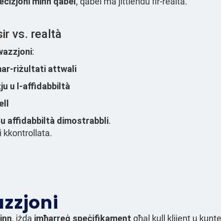
deċiżjoni minn qabel
, qabel ma jittieħdu fir-realtà.
r vs. realtà
wazzjoni
:
ar-riżultati attwali
ju u l-affidabbiltà
ell
u affidabbiltà dimostrabbli
.
i kkontrollata.
zzjoni
inn
, iżda
imħarreġ speċifikament
għal kull klijent u kunte