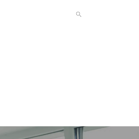
AĦBARIJIET
KUNTATT