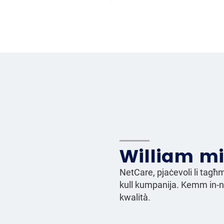
William m
NetCare, pjaċevoli li ta
kull kumpanija. Kemm in-nie
kwalità.