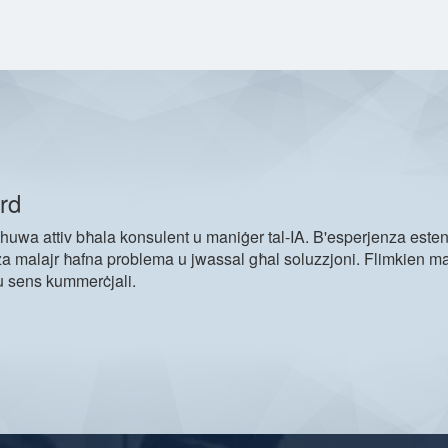
rd
huwa attiv bħala konsulent u maniġer tal-IA. B'esperjenza esten
za malajr ħafna problema u jwassal għal soluzzjoni. Flimkien ma'
 sens kummerċjali.