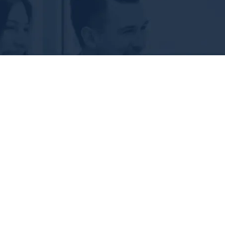
NetCare
Naħdmu flimkien lejn futur diġitali
IKKUNTATTJANA