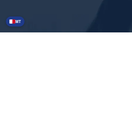
MT
Aċċess Mgħaġġel
Fuqna
Artikli tal-aħbarijiet
Termini u
Stqarrija ta'
kundizzjonijiet
privatezza
ġenerali