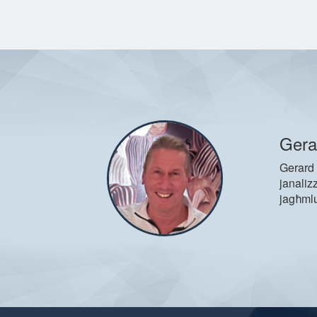
Gera
Gerard 
janaliz
jagħmlu