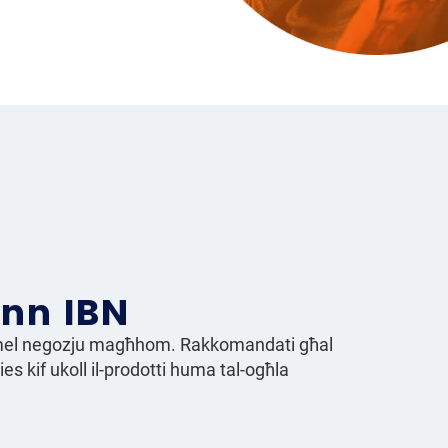
inn IBN
għmel negozju magħhom. Rakkomandati għal
s kif ukoll il-prodotti huma tal-ogħla