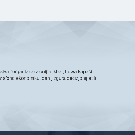
siva f'organizzazzjonijiet kbar, huwa kapaċi
 sfond ekonomiku, dan jiżgura deċiżjonijiet li