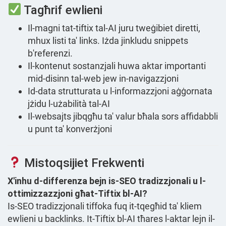
Tagħrif ewlieni
Il-magni tat-tiftix tal-AI juru tweġibiet diretti,
mhux listi ta' links. Iżda jinkludu snippets
b'referenzi.
Il-kontenut sostanzjali huwa aktar importanti
mid-disinn tal-web jew in-navigazzjoni
Id-data strutturata u l-informazzjoni aġġornata
jżidu l-użabilità tal-AI
Il-websajts jibqgħu ta' valur bħala sors affidabbli
u punt ta' konverżjoni
Mistoqsijiet Frekwenti
X'inhu d-differenza bejn is-SEO tradizzjonali u l-
ottimizzazzjoni għat-Tiftix bl-AI?
Is-SEO tradizzjonali tiffoka fuq it-tqegħid ta' kliem
ewlieni u backlinks. It-Tiftix bl-AI tħares l-aktar lejn il-