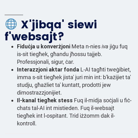
X'jibqa' siewi
f'websajt?
Fiduċja u konverżjoni
Meta n-nies
iva
jiġu fuq
is-sit tiegħek, għandu jħossu tajjeb.
Professjonali, sigur, ċar.
Interazzjoni aktar fonda
L-AI tagħti tweġibiet,
imma s-sit tiegħek jista' juri min int: b'każijiet ta'
studju, għażliet ta' kuntatt, prodotti jew
dimostrazzjonijiet.
Il-kanal tiegħek stess
Fuq il-midja soċjali u fiċ-
chats tal-AI int mistieden. Fuq il-websajt
tiegħek int l-ospitant. Trid iżżomm dak il-
kontroll.