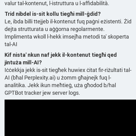
valur tal-kontenut, l-istruttura u l-affidabilità.
Trid nibdel is-sit kollu tiegħi mill-ġdid?
Le, ibda billi ttejjeb il-kontenut fuq paġni eżistenti. Żid
dejta strutturata u aġġorna regolarmente.
Implimenta wkoll l-hekk imsejħa metodi ta' skoperta
tal-AI
Kif nista' nkun naf jekk il-kontenut tiegħi qed
jintuża mill-AI?
Iċċekkja jekk is-sit tiegħek huwiex ċitat fir-riżultati tal-
AI (bħal Perplexity.ai) u żomm għajnejk fuq l-
analitika. Jekk ikun meħtieġ, uża għodod b/hal
GPTBot tracker jew server logs.