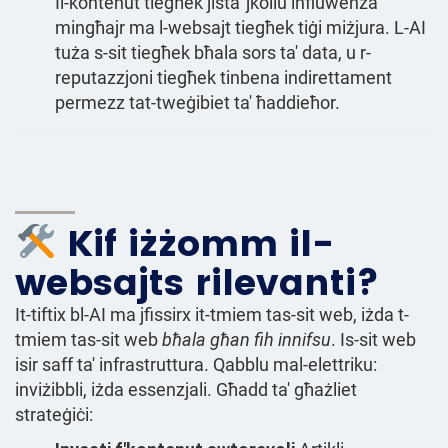
Il-kontenut tiegħek jista' jkollu influwenza
mingħajr ma l-websajt tiegħek tiġi miżjura. L-AI
tuża s-sit tiegħek bħala sors ta' data, u r-
reputazzjoni tiegħek tinbena indirettament
permezz tat-tweġibiet ta' ħaddieħor.
Kif iżżomm il-
websajts rilevanti?
It-tiftix bl-AI ma jfissirx it-tmiem tas-sit web, iżda t-
tmiem tas-sit web
bħala għan fih innifsu
. Is-sit web
isir saff ta' infrastruttura. Qabblu mal-elettriku:
inviżibbli, iżda essenzjali. Għadd ta' għażliet
strateġiċi: