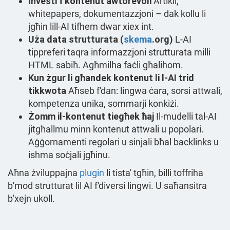
Investi f'kontenut awtorevoli
Artikli,
whitepapers, dokumentazzjoni – dak kollu li
jgħin lill-AI tifhem dwar xiex int.
Uża data strutturata (
skema
.org)
L-AI
tippreferi taqra informazzjoni strutturata milli
HTML sabiħ. Agħmilha faċli għalihom.
Kun żgur li għandek kontenut li l-AI trid
tikkwota
Aħseb f'dan: lingwa ċara, sorsi attwali,
kompetenza unika, sommarji konkiżi.
Żomm il-kontenut tiegħek ħaj
Il-mudelli tal-AI
jitgħallmu minn kontenut attwali u popolari.
Aġġornamenti regolari u sinjali bħal backlinks u
ishma soċjali jgħinu.
Aħna żviluppajna
plugin
li tista' tgħin, billi toffriha
b'mod strutturat lil AI f'diversi lingwi. U saħansitra
b'xejn ukoll.