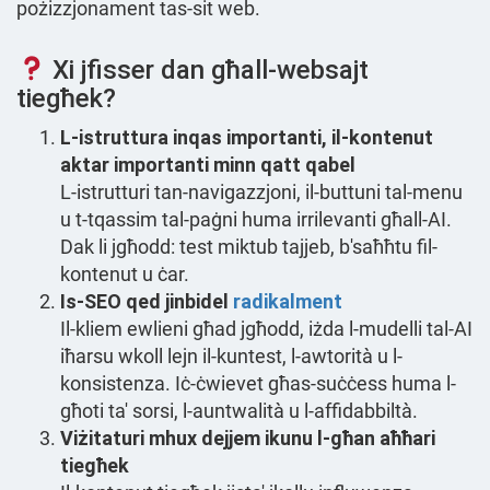
pożizzjonament tas-sit web.
Xi jfisser dan għall-websajt
tiegħek?
L-istruttura inqas importanti, il-kontenut
aktar importanti minn qatt qabel
L-istrutturi tan-navigazzjoni, il-buttuni tal-menu
u t-tqassim tal-paġni huma irrilevanti għall-AI.
Dak li jgħodd: test miktub tajjeb, b'saħħtu fil-
kontenut u ċar.
Is-SEO qed jinbidel
radikalment
Il-kliem ewlieni għad jgħodd, iżda l-mudelli tal-AI
iħarsu wkoll lejn il-kuntest, l-awtorità u l-
konsistenza. Iċ-ċwievet għas-suċċess huma l-
għoti ta' sorsi, l-auntwalità u l-affidabbiltà.
Viżitaturi mhux dejjem ikunu l-għan aħħari
tiegħek