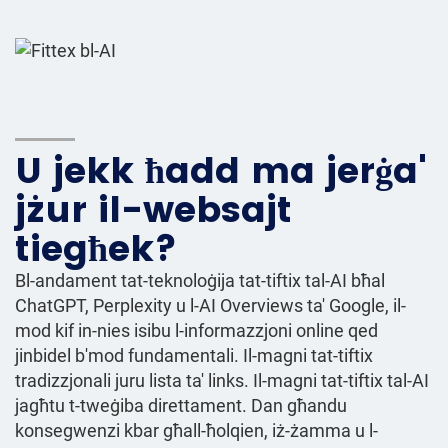
U jekk ħadd ma jerġa'
jżur il-websajt
tiegħek?
Bl-andament tat-teknoloġija tat-tiftix tal-AI bħal
ChatGPT, Perplexity u l-AI Overviews ta' Google, il-
mod kif in-nies isibu l-informazzjoni online qed
jinbidel b'mod fundamentali. Il-magni tat-tiftix
tradizzjonali juru lista ta' links. Il-magni tat-tiftix tal-AI
jagħtu t-tweġiba direttament. Dan għandu
konsegwenzi kbar għall-ħolqien, iż-żamma u l-