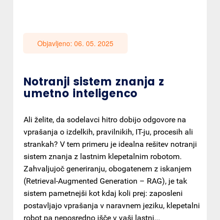
Objavljeno: 06. 05. 2025
Notranji sistem znanja z
umetno inteligenco
Ali želite, da sodelavci hitro dobijo odgovore na
vprašanja o izdelkih, pravilnikih, IT-ju, procesih ali
strankah? V tem primeru je idealna rešitev notranji
sistem znanja z lastnim klepetalnim robotom.
Zahvaljujoč generiranju, obogatenem z iskanjem
(Retrieval-Augmented Generation – RAG), je tak
sistem pametnejši kot kdaj koli prej: zaposleni
postavljajo vprašanja v naravnem jeziku, klepetalni
robot pa neposredno išče v vaši lastni...