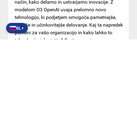
način, kako delamo in ustvarjamo inovacije. Z
modelom O3 OpenAI uvaja prelomno novo
tehnologijo, ki podjetjem omogoča pametnejše,
hitrejše in učinkovitejše delovanje. Kaj ta napredek
SL
▼
pomeni za vašo organizacijo in kako lahko to
tehnologijo izkoristite? Berite naprej...
PREBERITE VEČ