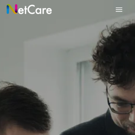
สลับ
แถบ
นำทาง