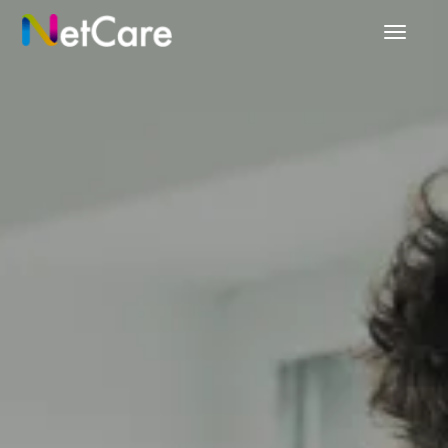
สลับ
แถบ
นำทาง