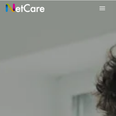
ナ
ビ
ゲ
ー
シ
ョ
ン
の
切
り
替
え