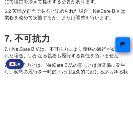
にて理由を添えて提出する必要があります。
6.2 苦情が正当であると認められた場合、NetCare B.V.は
業務を改めて実施するか、または調整を行います。
7. 不可抗力
7.1 NetCare B.V.は、不可抗力により義務の履行が妨げら
れた場合、いかなる義務も履行する責任を負いません。
JA
7.2 不可抗力とは、NetCare B.V.の意志とは無関係に発生
し、契約の履行を一時的または恒久的に妨げるあらゆる状
況を指します。
8. 支払い
8.1 請求書は、書面による別段の合意がない限り、請求書
発行日から14日以内に支払うものとします。
8.2 支払期日を過ぎた場合、依頼者は当然に履行遅滞に陥
り、法定商事利息が課されます。