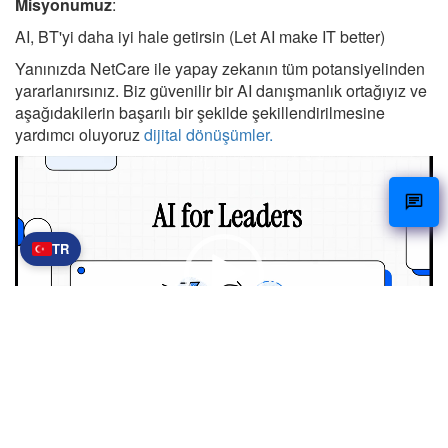
Misyonumuz
:
AI, BT'yi daha iyi hale getirsin (Let AI make IT better)
Yanınızda NetCare ile yapay zekanın tüm potansiyelinden
yararlanırsınız. Biz güvenilir bir AI danışmanlık ortağıyız ve
aşağıdakilerin başarılı bir şekilde şekillendirilmesine
yardımcı oluyoruz
dijital dönüşümler.
Videospeler
TR
00:00
05:45
Yapay zekanın kuruluşunuzun geleceği için neler
yapabileceğini bugün keşfedin.
İletişime
geçin
ve AI stratejinizi gerçeğe karşı test edin.