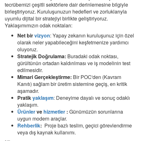
tecrübemizi çeşitli sektörlere dair derinlemesine bilgiyle
birleştiriyoruz. Kuruluşunuzun hedefleri ve zorluklarıyla
uyumlu dijital bir stratejiyi birlikte geliştiriyoruz.
Yaklaşımımızın odak noktaları:
Net bir
vizyon
: Yapay zekanın kuruluşunuz için özel
olarak neler yapabileceğini keşfetmenize yardımcı
oluyoruz.
Stratejik Doğrulama:
Buradaki odak noktası,
gürültünün ortadan kaldırılması ve iş modelinin test
edilmesidir.
Mimari Gerçekleştirme:
Bir POC'den (Kavram
Kanıtı) sağlam bir üretim sistemine geçiş, en kritik
aşamadır.
Pratik
yaklaşım
: Deneyime dayalı ve sonuç odaklı
yaklaşım.
Ürünler
ve
hizmetler
:
Günümüzün sorunlarına
uygun modern araçlar.
Rehberlik
:
Proje bazlı teslim, geçici görevlendirme
veya dış kaynak kullanımı.