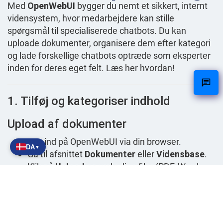
Med
OpenWebUI
bygger du nemt et sikkert, internt
vidensystem, hvor medarbejdere kan stille
spørgsmål til specialiserede chatbots. Du kan
uploade dokumenter, organisere dem efter kategori
og lade forskellige chatbots optræde som eksperter
inden for deres eget felt. Læs her hvordan!
1. Tilføj og kategoriser indhold
Upload af dokumenter
Log ind på OpenWebUI via din browser.
DA
▼
Gå til afsnittet
Dokumenter
eller
Vidensbase
.
Klik på
Upload
og vælg dine filer (PDF, Word,
tekst osv.).
Tip:
Tilføj en kategori eller et mærkat ved
upload, f.eks. "HR", "Teknik", "Salg", "Politik" osv.
Fordel
: Ved at kategorisere kan den rette chatbot