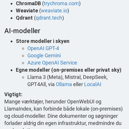
ChromaDB
(
trychroma.com
)
Weaviate
(
weaviate.io
)
Qdrant
(
qdrant.tech
)
AI-modeller
Store modeller i skyen
OpenAI GPT-4
Google Gemini
Azure OpenAI Service
Egne modeller (on-premises eller privat sky)
Llama 3 (Meta), Mistral, DeepSeek,
GPT4All, via
Ollama
eller
LocalAI
Vigtigt:
Mange værktøjer, herunder OpenWebUI og
LlamaIndex, kan forbinde både lokale (on-premises)
og cloud-modeller. Dine dokumenter og søgninger
forlader aldrig din egen infrastruktur, medmindre du