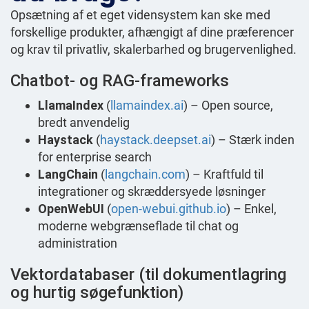
Opsætning af et eget vidensystem kan ske med
forskellige produkter, afhængigt af dine præferencer
og krav til privatliv, skalerbarhed og brugervenlighed.
Chatbot- og RAG-frameworks
LlamaIndex
(
llamaindex.ai
) – Open source,
bredt anvendelig
Haystack
(
haystack.deepset.ai
) – Stærk inden
for enterprise search
LangChain
(
langchain.com
) – Kraftfuld til
integrationer og skræddersyede løsninger
OpenWebUI
(
open-webui.github.io
) – Enkel,
moderne webgrænseflade til chat og
administration
Vektordatabaser (til dokumentlagring
og hurtig søgefunktion)